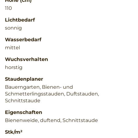
Höhe (cm)
110
Lichtbedarf
sonnig
Wasserbedarf
mittel
Wuchsverhalten
horstig
Staudenplaner
Bauerngarten, Bienen- und
Schmetterlingsstauden, Duftstauden,
Schnittstaude
Eigenschaften
Bienenweide, duftend, Schnittstaude
Stk/m²