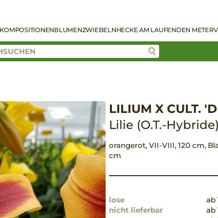
KOMPOSITIONEN
BLUMENZWIEBELN
HECKE AM LAUFENDEN METER
V
LILIUM X CULT. '
Lilie (O.T.-Hybride
orangerot, VII-VIII, 120 cm, Bl
cm
lose
ab 
nicht lieferbar
ab 