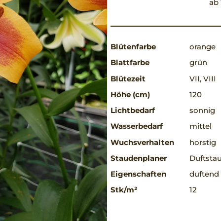
ab 
Blütenfarbe
orange
Blattfarbe
grün
Blütezeit
VII, VIII
Höhe (cm)
120
Lichtbedarf
sonnig
Wasserbedarf
mittel
Wuchsverhalten
horstig
Staudenplaner
Duftsta
Eigenschaften
duftend
Stk/m²
12