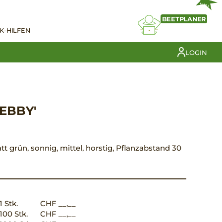
NEU
BEETPLANER
K-HILFEN
LOGIN
DEBBY'
)
att grün, sonnig, mittel, horstig, Pflanzabstand 30
1 Stk.
CHF __,__
100 Stk.
CHF __,__