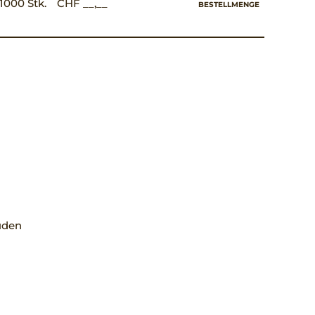
1000 Stk.
CHF __,__
BESTELLMENGE
uden