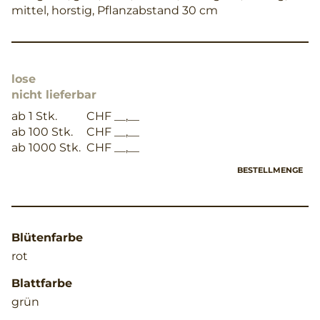
mittel, horstig, Pflanzabstand 30 cm
lose
nicht lieferbar
ab 1 Stk.
CHF __,__
ab 100 Stk.
CHF __,__
ab 1000 Stk.
CHF __,__
BESTELLMENGE
Blütenfarbe
rot
Blattfarbe
grün