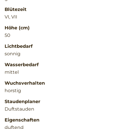
Blütezeit
VI, VII
Höhe (cm)
50
Lichtbedarf
sonnig
Wasserbedarf
mittel
Wuchsverhalten
horstig
Staudenplaner
Duftstauden
Eigenschaften
duftend