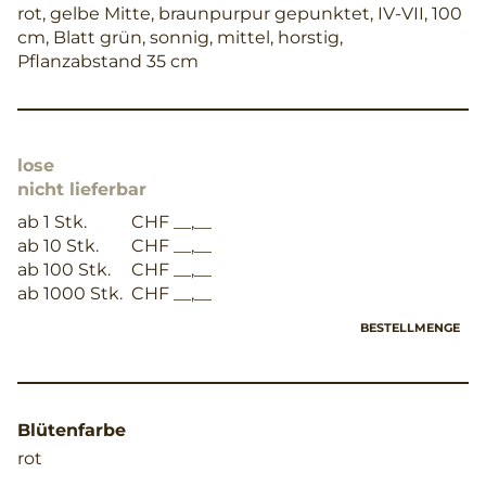
rot, gelbe Mitte, braunpurpur gepunktet, IV-VII, 100
cm, Blatt grün, sonnig, mittel, horstig,
Pflanzabstand 35 cm
lose
nicht lieferbar
ab 1 Stk.
CHF __,__
ab 10 Stk.
CHF __,__
ab 100 Stk.
CHF __,__
ab 1000 Stk.
CHF __,__
BESTELLMENGE
Blütenfarbe
rot