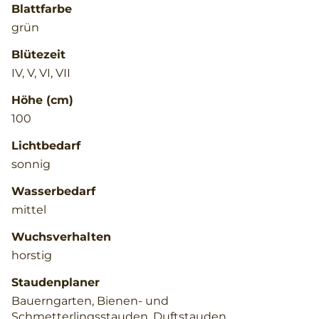
Blattfarbe
grün
Blütezeit
IV, V, VI, VII
Höhe (cm)
100
Lichtbedarf
sonnig
Wasserbedarf
mittel
Wuchsverhalten
horstig
Staudenplaner
Bauerngarten, Bienen- und
Schmetterlingsstauden, Duftstauden,