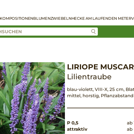
KOMPOSITIONEN
BLUMENZWIEBELN
HECKE AM LAUFENDEN METER
V
LIRIOPE MUSCARI
Lilientraube
blau-violett, VIII-X, 25 cm, Bl
mittel, horstig, Pflanzabstan
P 0,5
ab 
attraktiv
ab 