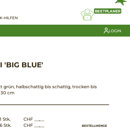
NEU
BEETPLANER
K-HILFEN
LOGIN
 'BIG BLUE'
att grün, halbschattig bis schattig, trocken bis
d 30 cm
1 Stk.
CHF __,__
6 Stk.
CHF __,__
BESTELLMENGE