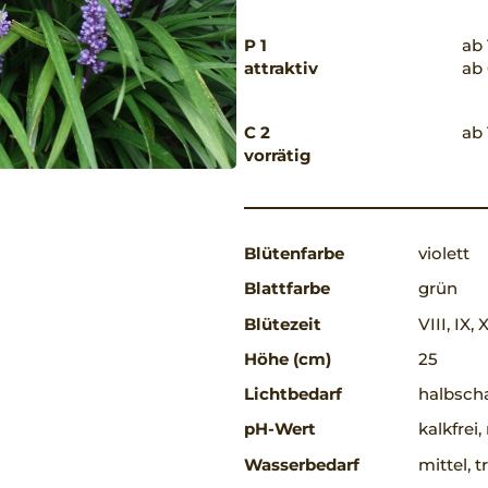
P 1
ab 
attraktiv
ab 
C 2
ab 
vorrätig
Blütenfarbe
violett
Blattfarbe
grün
Blütezeit
VIII, IX, 
Höhe (cm)
25
Lichtbedarf
halbscha
pH-Wert
kalkfrei
Wasserbedarf
mittel, 