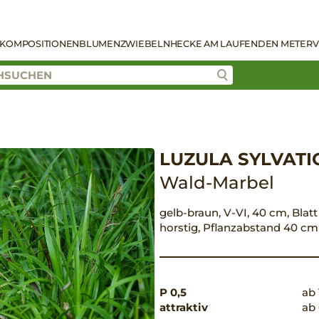
KOMPOSITIONEN
BLUMENZWIEBELN
HECKE AM LAUFENDEN METER
V
LUZULA SYLVATI
Wald-Marbel
gelb-braun, V-VI, 40 cm, Blatt
horstig, Pflanzabstand 40 cm
P 0,5
ab 
attraktiv
ab 