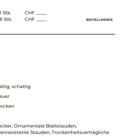
1 Stk.
CHF __,__
6 Stk.
CHF __,__
BESTELLMENGE
ttig, schattig
auer
trocken
cker, Ornamentale Blattstauden,
nresistente Stauden, Trockenheitsverträgliche