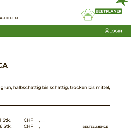
NEU
BEETPLANER
K-HILFEN
LOGIN
CA
 grün, halbschattig bis schattig, trocken bis mittel,
1 Stk.
CHF __,__
6 Stk.
CHF __,__
BESTELLMENGE