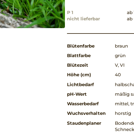
P 1
ab 
nicht lieferbar
ab 
Blütenfarbe
braun
Blattfarbe
grün
Blütezeit
V, VI
Höhe (cm)
40
Lichtbedarf
halbscha
pH-Wert
mäßig s
Wasserbedarf
mittel, 
Wuchsverhalten
horstig
Staudenplaner
Bodende
Schnecke