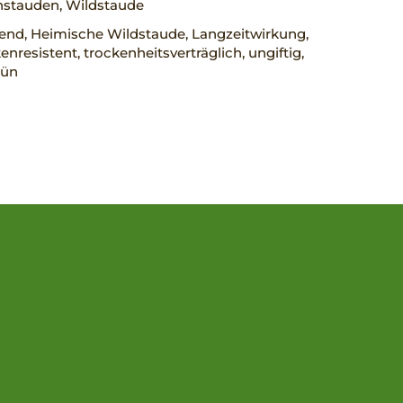
nstauden, Wildstaude
rend, Heimische Wildstaude, Langzeitwirkung,
nresistent, trockenheitsverträglich, ungiftig,
rün