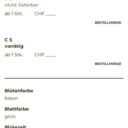
nicht lieferbar
ab 1 Stk.
CHF __,__
BESTELLMENGE
C 5
vorrätig
ab 1 Stk.
CHF __,__
BESTELLMENGE
Blütenfarbe
braun
Blattfarbe
grün
Blütezeit