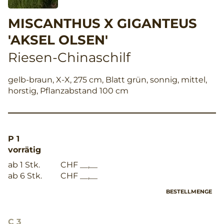
MISCANTHUS X GIGANTEUS
'AKSEL OLSEN'
Riesen-Chinaschilf
gelb-braun, X-X, 275 cm, Blatt grün, sonnig, mittel,
horstig, Pflanzabstand 100 cm
P 1
vorrätig
ab 1 Stk.
CHF __,__
ab 6 Stk.
CHF __,__
BESTELLMENGE
C 3