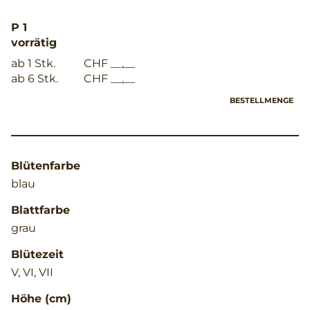
P 1
vorrätig
ab 1 Stk.
CHF __,__
ab 6 Stk.
CHF __,__
BESTELLMENGE
Blütenfarbe
blau
Blattfarbe
grau
Blütezeit
V, VI, VII
Höhe (cm)