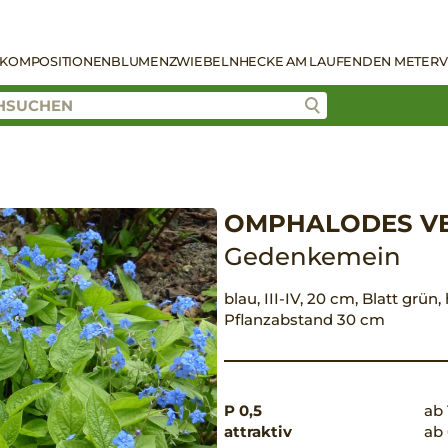
KOMPOSITIONEN
BLUMENZWIEBELN
HECKE AM LAUFENDEN METER
V
OMPHALODES V
Gedenkemein
blau, III-IV, 20 cm, Blatt grün
Pflanzabstand 30 cm
P 0,5
ab 
attraktiv
ab 