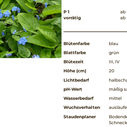
P 1
ab 
vorrätig
ab 
Blütenfarbe
blau
Blattfarbe
grün
Blütezeit
III, IV
Höhe (cm)
20
Lichtbedarf
halbscha
pH-Wert
mäßig s
Wasserbedarf
mittel
Wuchsverhalten
ausläufe
Staudenplaner
Bodende
Schnecke