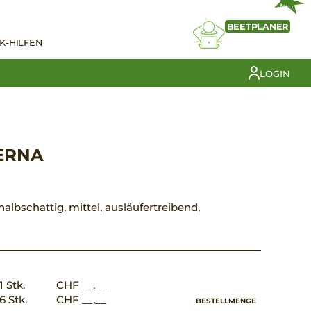
NEU
BEETPLANER
K-HILFEN
LOGIN
ERNA
, halbschattig, mittel, ausläufertreibend,
1 Stk.
CHF __,__
6 Stk.
CHF __,__
BESTELLMENGE