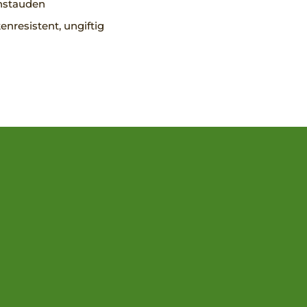
nstauden
nresistent, ungiftig