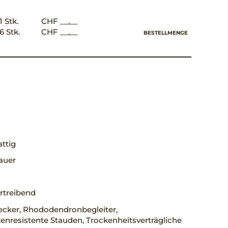
1 Stk.
CHF __,__
6 Stk.
CHF __,__
BESTELLMENGE
ttig
auer
rtreibend
cker, Rhododendronbegleiter,
nresistente Stauden, Trockenheitsverträgliche