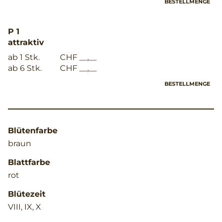
BESTELLMENGE
P 1
attraktiv
ab 1 Stk.
CHF __,__
ab 6 Stk.
CHF __,__
BESTELLMENGE
Blütenfarbe
braun
Blattfarbe
rot
Blütezeit
VIII, IX, X