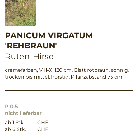
PANICUM VIRGATUM
'REHBRAUN'
Ruten-Hirse
cremefarben, VIII-X, 120 cm, Blatt rotbraun, sonnig,
trocken bis mittel, horstig, Pflanzabstand 75 cm
P 0,5
nicht lieferbar
ab 1 Stk.
CHF __,__
ab 6 Stk.
CHF __,__