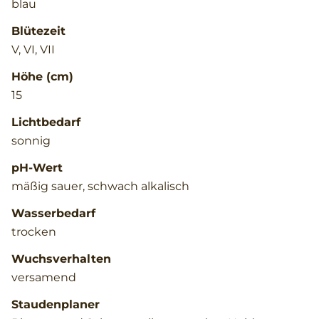
blau
Blütezeit
V, VI, VII
Höhe (cm)
15
Lichtbedarf
sonnig
pH-Wert
mäßig sauer, schwach alkalisch
Wasserbedarf
trocken
Wuchsverhalten
versamend
Staudenplaner