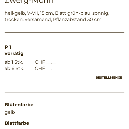
Zwerg-Mohn
hell-gelb, V-VII, 15 cm, Blatt grün-blau, sonnig,
trocken, versamend, Pflanzabstand 30 cm
P 1
vorrätig
ab 1 Stk.
CHF __,__
ab 6 Stk.
CHF __,__
BESTELLMENGE
Blütenfarbe
gelb
Blattfarbe