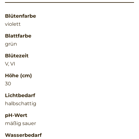
Blütenfarbe
violett
Blattfarbe
grün
Blütezeit
V, VI
Höhe (cm)
30
Lichtbedarf
halbschattig
pH-Wert
mäßig sauer
Wasserbedarf