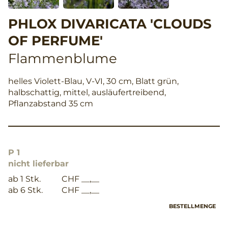
PHLOX DIVARICATA 'CLOUDS
OF PERFUME'
Flammenblume
helles Violett-Blau, V-VI, 30 cm, Blatt grün,
halbschattig, mittel, ausläufertreibend,
Pflanzabstand 35 cm
P 1
nicht lieferbar
ab 1 Stk.
CHF __,__
ab 6 Stk.
CHF __,__
BESTELLMENGE