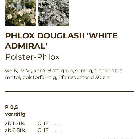
PHLOX DOUGLASII 'WHITE
ADMIRAL'
Polster-Phlox
weiß, IV-VI, 5 cm, Blatt grün, sonnig, trocken bis
mittel, polsterförmig, Pflanzabstand 30 cm
P 0,5
vorrätig
ab 1 Stk.
CHF __,__
ab 6 Stk.
CHF __,__