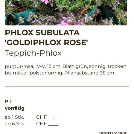
PHLOX SUBULATA
'GOLDIPHLOX ROSE'
Teppich-Phlox
purpur-rosa, IV-V, 15 cm, Blatt grün, sonnig, trocken
bis mittel, polsterförmig, Pflanzabstand 35 cm
P 1
vorrätig
ab 1 Stk.
CHF __,__
ab 6 Stk.
CHF __,__
BESTELLMENGE