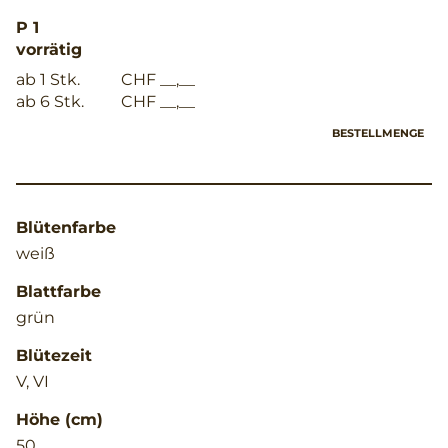
P 1
vorrätig
ab 1 Stk.
CHF __,__
ab 6 Stk.
CHF __,__
BESTELLMENGE
Blütenfarbe
weiß
Blattfarbe
grün
Blütezeit
V, VI
Höhe (cm)
50