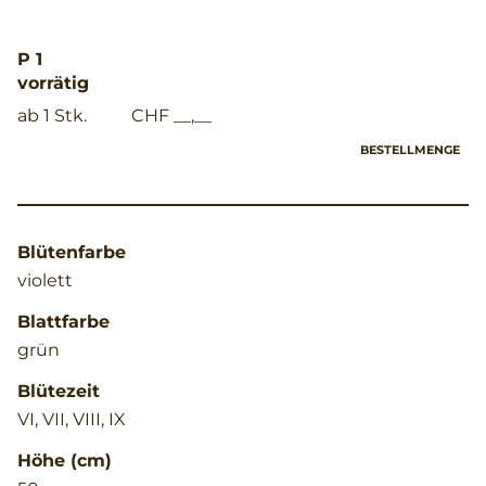
P 1
vorrätig
ab 1 Stk.
CHF __,__
BESTELLMENGE
Blütenfarbe
violett
Blattfarbe
grün
Blütezeit
VI, VII, VIII, IX
Höhe (cm)