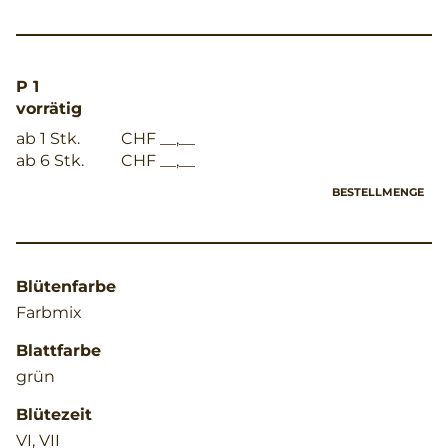
P 1
vorrätig
ab 1 Stk.
CHF __,__
ab 6 Stk.
CHF __,__
BESTELLMENGE
Blütenfarbe
Farbmix
Blattfarbe
grün
Blütezeit
VI, VII