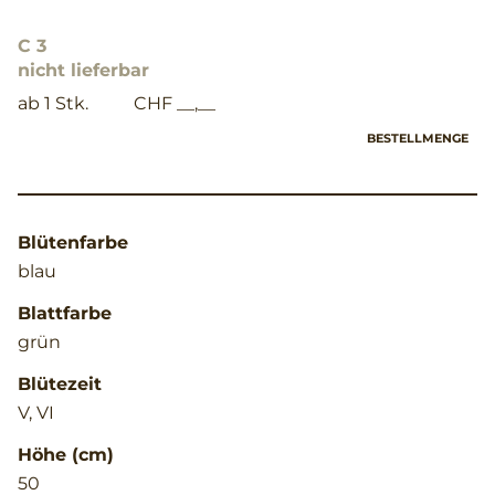
C 3
nicht lieferbar
ab 1 Stk.
CHF __,__
BESTELLMENGE
Blütenfarbe
blau
Blattfarbe
grün
Blütezeit
V, VI
Höhe (cm)
50