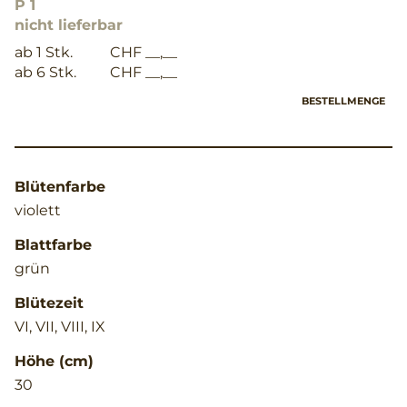
P 1
nicht lieferbar
ab 1 Stk.
CHF __,__
ab 6 Stk.
CHF __,__
BESTELLMENGE
Blütenfarbe
violett
Blattfarbe
grün
Blütezeit
VI, VII, VIII, IX
Höhe (cm)
30