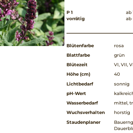
P 1
ab 
vorrätig
ab 
Blütenfarbe
rosa
Blattfarbe
grün
Blütezeit
VI, VII, V
Höhe (cm)
40
Lichtbedarf
sonnig
pH-Wert
kalkreic
Wasserbedarf
mittel, 
Wuchsverhalten
horstig
Staudenplaner
Bauerng
Dauerblü