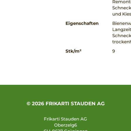
Remonti
Schnecke
und Kies
Eigenschaften
Bienenwe
Langzeit
Schnecke
trockenh
Stk/m²
9
© 2026 FRIKARTI STAUDEN AG
Frikarti Stauden AG
Oberzelg6