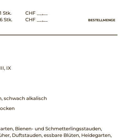
1 Stk.
CHF __,__
6 Stk.
CHF __,__
BESTELLMENGE
III, IX
h, schwach alkalisch
trocken
arten, Bienen- und Schmetterlingsstauden,
her, Duftstauden, essbare Blüten, Heidegarten,