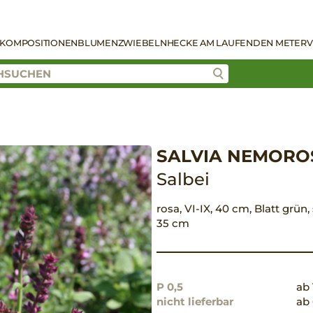
KOMPOSITIONEN
BLUMENZWIEBELN
HECKE AM LAUFENDEN METER
V
SALVIA NEMOROS
Salbei
rosa, VI-IX, 40 cm, Blatt grün
35 cm
P 0,5
ab 
nicht lieferbar
ab 