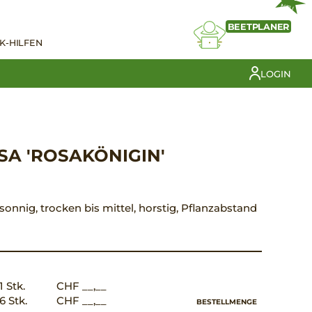
NEU
BEETPLANER
K-HILFEN
LOGIN
A 'ROSAKÖNIGIN'
, sonnig, trocken bis mittel, horstig, Pflanzabstand
1 Stk.
CHF __,__
6 Stk.
CHF __,__
BESTELLMENGE