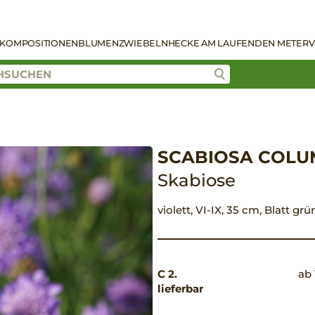
KOMPOSITIONEN
BLUMENZWIEBELN
HECKE AM LAUFENDEN METER
V
SCABIOSA COLUM
Skabiose
violett, VI-IX, 35 cm, Blatt gr
C 2.
ab 
lieferbar