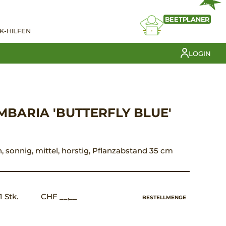
NEU
BEETPLANER
K-HILFEN
LOGIN
BARIA 'BUTTERFLY BLUE'
ün, sonnig, mittel, horstig, Pflanzabstand 35 cm
1 Stk.
CHF __,__
BESTELLMENGE