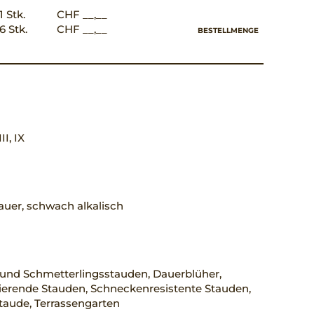
1 Stk.
CHF __,__
6 Stk.
CHF __,__
BESTELLMENGE
III, IX
uer, schwach alkalisch
 und Schmetterlingsstauden, Dauerblüher,
erende Stauden, Schneckenresistente Stauden,
taude, Terrassengarten