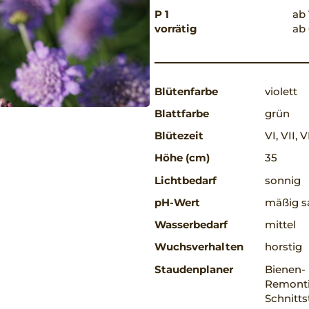
P 1
ab 
vorrätig
ab 
Blütenfarbe
violett
Blattfarbe
grün
Blütezeit
VI, VII, V
Höhe (cm)
35
Lichtbedarf
sonnig
pH-Wert
mäßig sa
Wasserbedarf
mittel
Wuchsverhalten
horstig
Staudenplaner
Bienen-
Remonti
Schnitts