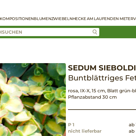
KOMPOSITIONEN
BLUMENZWIEBELN
HECKE AM LAUFENDEN METER
V
SEDUM SIEBOLDI
Buntblättriges Fet
rosa, IX-X, 15 cm, Blatt grün-b
Pflanzabstand 30 cm
P 1
ab 
nicht lieferbar
ab 