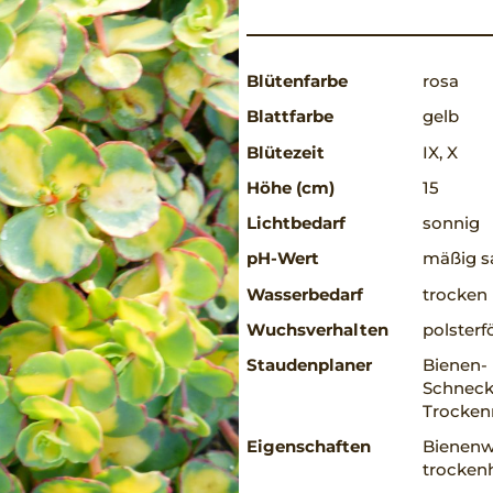
Blütenfarbe
rosa
Blattfarbe
gelb
Blütezeit
IX, X
Höhe (cm)
15
Lichtbedarf
sonnig
pH-Wert
mäßig sa
Wasserbedarf
trocken
Wuchsverhalten
polsterf
Staudenplaner
Bienen-
Schneck
Trocke
Eigenschaften
Bienenw
trockenh