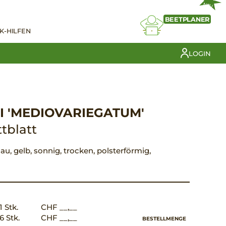
NEU
BEETPLANER
K-HILFEN
LOGIN
I 'MEDIOVARIEGATUM'
tblatt
lau, gelb, sonnig, trocken, polsterförmig,
1 Stk.
CHF __,__
6 Stk.
CHF __,__
BESTELLMENGE