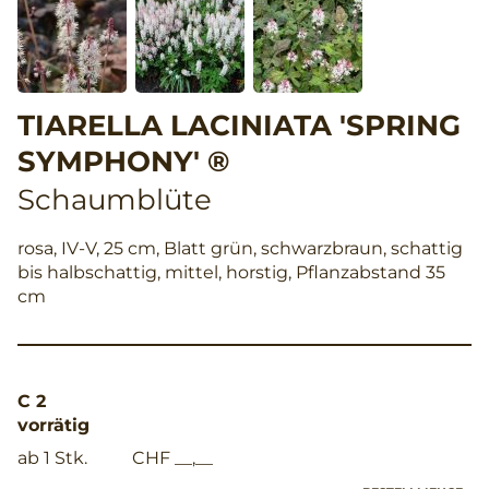
TIARELLA LACINIATA 'SPRING
SYMPHONY' ®
Schaumblüte
rosa, IV-V, 25 cm, Blatt grün, schwarzbraun, schattig
bis halbschattig, mittel, horstig, Pflanzabstand 35
cm
C 2
vorrätig
ab 1 Stk.
CHF __,__