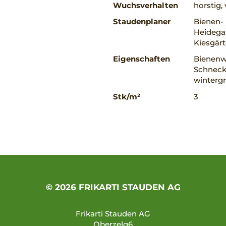
Wuchsverhalten
horstig
Staudenplaner
Bienen-
Heidegar
Kiesgär
Eigenschaften
Bienenwe
Schnecke
winterg
Stk/m²
3
© 2026 FRIKARTI STAUDEN AG
Frikarti Stauden AG
Oberzelg6