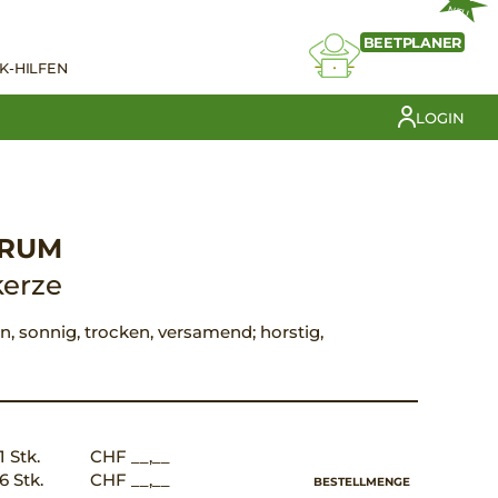
NEU
BEETPLANER
K-HILFEN
LOGIN
GRUM
erze
rün, sonnig, trocken, versamend; horstig,
1 Stk.
CHF __,__
6 Stk.
CHF __,__
BESTELLMENGE