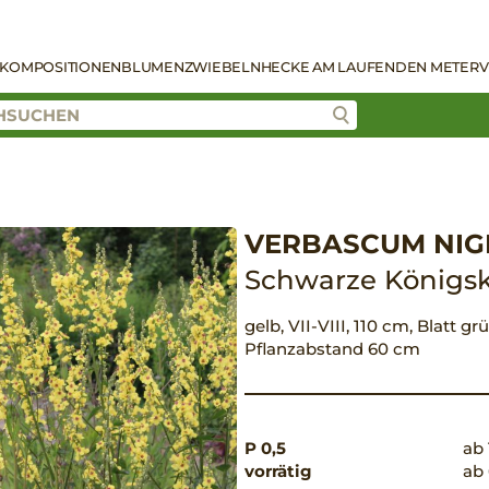
KOMPOSITIONEN
BLUMENZWIEBELN
HECKE AM LAUFENDEN METER
V
VERBASCUM NI
Schwarze Königsk
gelb, VII-VIII, 110 cm, Blatt g
Pflanzabstand 60 cm
P 0,5
ab 
vorrätig
ab 