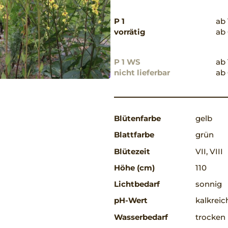
P 1
ab 
vorrätig
ab 
P 1 WS
ab 
nicht lieferbar
ab 
Blütenfarbe
gelb
Blattfarbe
grün
Blütezeit
VII, VIII
Höhe (cm)
110
Lichtbedarf
sonnig
pH-Wert
kalkreic
Wasserbedarf
trocken