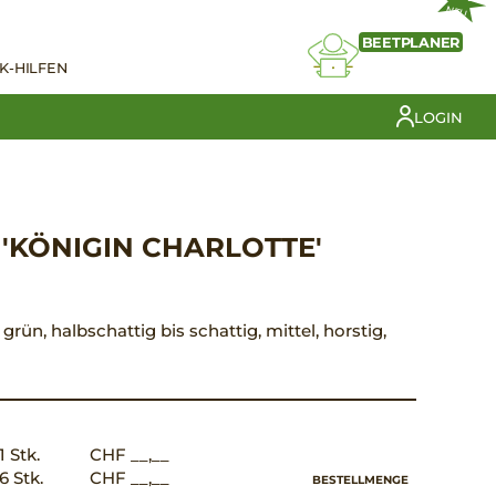
NEU
BEETPLANER
K-HILFEN
LOGIN
'KÖNIGIN CHARLOTTE'
tt grün, halbschattig bis schattig, mittel, horstig,
1 Stk.
CHF __,__
6 Stk.
CHF __,__
BESTELLMENGE