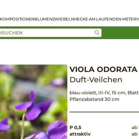
KOMPOSITIONEN
BLUMENZWIEBELN
HECKE AM LAUFENDEN METER
V
VIOLA ODORATA 
Duft-Veilchen
blau-violett, III-IV, 15 cm, Bla
Pflanzabstand 30 cm
P 0,5
ab 
attraktiv
ab 