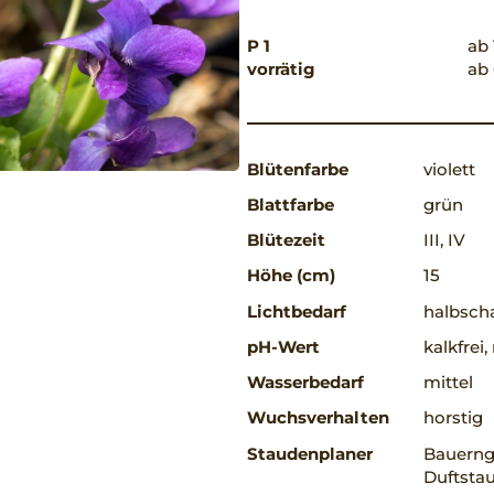
P 1
ab 
vorrätig
ab 
Blütenfarbe
violett
Blattfarbe
grün
Blütezeit
III, IV
Höhe (cm)
15
Lichtbedarf
halbscha
pH-Wert
kalkfrei
Wasserbedarf
mittel
Wuchsverhalten
horstig
Staudenplaner
Bauerng
Duftstau