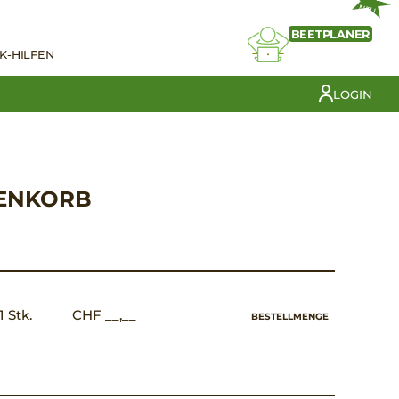
NEU
BEETPLANER
K-HILFEN
LOGIN
ENKORB
1 Stk.
CHF __,__
BESTELLMENGE