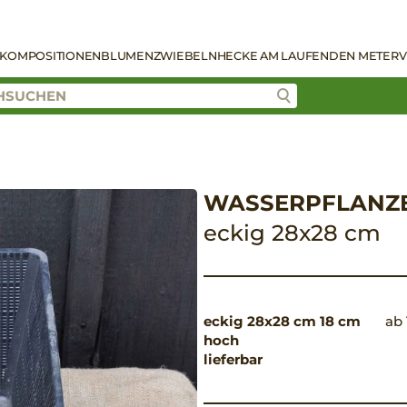
KOMPOSITIONEN
BLUMENZWIEBELN
HECKE AM LAUFENDEN METER
V
WASSERPFLANZ
eckig 28x28 cm
eckig 28x28 cm 18 cm
ab 
hoch
lieferbar