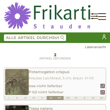
Listenansicht
2
ARTIKEL GEFUNDEN
Potamogeton crispus
Krauses Laichkraut, 5 cm, braun, VI-VII
lose nicht lieferbar
P 0,5 nicht lieferbar
I
II
III
IV
V
VI
VII
VIII
IX
X
XI
XII
Trapa natans