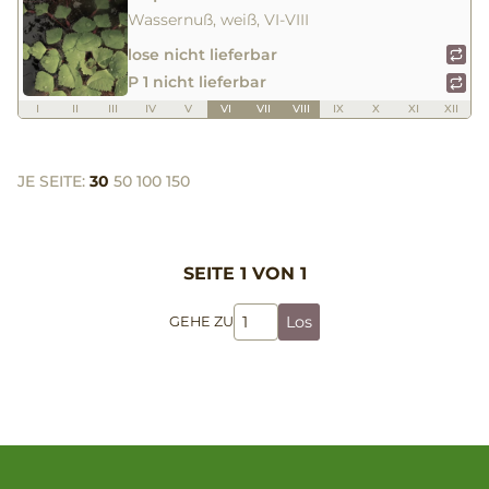
Wassernuß, weiß, VI-VIII
lose nicht lieferbar
P 1 nicht lieferbar
I
II
III
IV
V
VI
VII
VIII
IX
X
XI
XII
JE SEITE:
30
50
100
150
SEITE 1 VON 1
Los
GEHE ZU