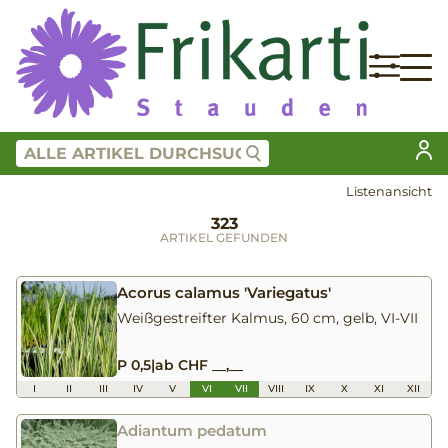
Listenansicht
323
ARTIKEL GEFUNDEN
Acorus calamus 'Variegatus'
Weißgestreifter Kalmus, 60 cm, gelb, VI-VII
P 0,5
|
ab CHF __,__
I
II
III
IV
V
VI
VII
VIII
IX
X
XI
XII
Adiantum pedatum