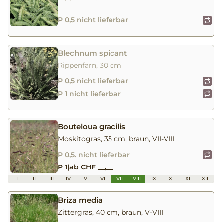
P 0,5 nicht lieferbar
Blechnum spicant
Rippenfarn, 30 cm
P 0,5 nicht lieferbar
P 1 nicht lieferbar
Bouteloua gracilis
Moskitogras, 35 cm, braun, VII-VIII
P 0,5. nicht lieferbar
P 1
|
ab CHF __,__
I
II
III
IV
V
VI
VII
VIII
IX
X
XI
XII
Briza media
Zittergras, 40 cm, braun, V-VIII