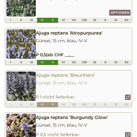
OPTIONEN
I
II
III
IV
V
VI
VII
VIII
IX
X
XI
XII
Ajuga reptans 'Atropurpurea'
Günsel, 15 cm, blau, IV-V
P 0,5
|
ab CHF __,__
I
II
III
IV
V
VI
VII
VIII
IX
X
XI
XII
Ajuga reptans 'Braunherz'
Günsel, 15 cm, blau, IV-V
P 1 nicht lieferbar
I
II
III
IV
V
VI
VII
VIII
IX
X
XI
XII
Ajuga reptans 'Burgundy Glow'
Günsel, 15 cm, blau, IV-V
P 0,5 nicht lieferbar