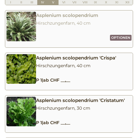
I
II
III
IV
V
VI
VII
VIII
IX
X
XI
XII
Asplenium scolopendrium
Hirschzungenfarn, 40 cm
OPTIONEN
Asplenium scolopendrium 'Crispa'
Hirschzungenfarn, 40 cm
P 1
|
ab CHF __,__
Asplenium scolopendrium 'Cristatum'
Hirschzungenfarn, 30 cm
P 1
|
ab CHF __,__