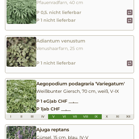
Pfauenradfarn, 40 cm
P 0,5. nicht lieferbar
P 1 nicht lieferbar
Adiantum venustum
Venushaarfarn, 25 cm
P 1 nicht lieferbar
Aegopodium podagraria 'Variegatum'
Weißbunter Giersch, 70 cm, weiß, V-IX
P 1 eG
|
ab CHF __,__
P 1
|
ab CHF __,__
I
II
III
IV
V
VI
VII
VIII
IX
X
XI
XII
Ajuga reptans
Günsel, 15 cm, blau, IV-V