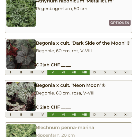
Athyrium niponicum 'Metallicum'
Regenbogenfarn, 50 cm
OPTIONEN
Begonia x cult. 'Dark Side of the Moon' ®
Begonie, 60 cm, rot, V-VIII
C 2
|
ab CHF __,__
I
II
III
IV
V
VI
VII
VIII
IX
X
XI
XII
Begonia x cult. 'Neon Moon' ®
Begonie, 60 cm, rosa, V-VIII
C 2
|
ab CHF __,__
I
II
III
IV
V
VI
VII
VIII
IX
X
XI
XII
Blechnum penna-marina
Rippenfarn, 20 cm