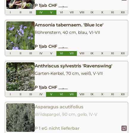
P 1
|
ab CHF __,__
I
II
III
IV
V
VI
VII
VIII
IX
X
XI
XII
Amsonia tabernaem. 'Blue Ice'
Röhrenstern, 40 cm, blau, VI-VII
P 1
|
ab CHF __,__
I
II
III
IV
V
VI
VII
VIII
IX
X
XI
XII
Anthriscus sylvestris 'Ravenswing'
Garten-Kerbel, 70 cm, weiß, V-VII
P 1
|
ab CHF __,__
I
II
III
IV
V
VI
VII
VIII
IX
X
XI
XII
Asparagus acutifolius
Wildspargel, 90 cm, gelb, IV-V
P 1 eG nicht lieferbar