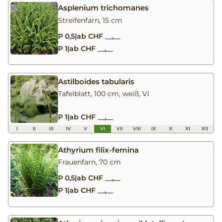
Asplenium trichomanes
Streifenfarn, 15 cm
P 0,5
|
ab CHF __,__
P 1
|
ab CHF __,__
Astilboides tabularis
Tafelblatt, 100 cm, weiß, VI
P 1
|
ab CHF __,__
I
II
III
IV
V
VI
VII
VIII
IX
X
XI
XII
Athyrium filix-femina
Frauenfarn, 70 cm
P 0,5
|
ab CHF __,__
P 1
|
ab CHF __,__