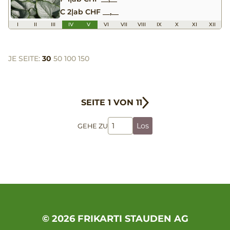
C 2
|
ab CHF __,__
I
II
III
IV
V
VI
VII
VIII
IX
X
XI
XII
JE SEITE:
30
50
100
150
SEITE 1 VON 11
Los
GEHE ZU
© 2026 FRIKARTI STAUDEN AG