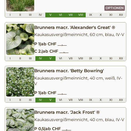
OPTIONEN
I
II
III
IV
V
VI
VII
VIII
IX
X
XI
XII
Brunnera macr. 'Alexander's Great' ®
Kaukasusvergißmeinnicht, 60 cm, blau, IV-V
P 1
|
ab CHF __,__
C 2.
|
ab CHF __,__
I
II
III
IV
V
VI
VII
VIII
IX
X
XI
XII
Brunnera macr. 'Betty Bowring'
Kaukasusvergißmeinnicht, 40 cm, weiß, IV-
V
P 1
|
ab CHF __,__
I
II
III
IV
V
VI
VII
VIII
IX
X
XI
XII
Brunnera macr. 'Jack Frost' ®
Kaukasusvergißmeinnicht, 40 cm, blau, IV-V
P 0,5
|
ab CHF __,__