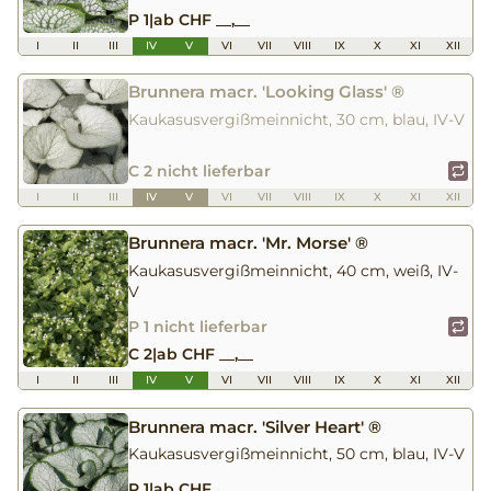
P 1
|
ab CHF __,__
I
II
III
IV
V
VI
VII
VIII
IX
X
XI
XII
Brunnera macr. 'Looking Glass' ®
Kaukasusvergißmeinnicht, 30 cm, blau, IV-V
C 2 nicht lieferbar
I
II
III
IV
V
VI
VII
VIII
IX
X
XI
XII
Brunnera macr. 'Mr. Morse' ®
Kaukasusvergißmeinnicht, 40 cm, weiß, IV-
V
P 1 nicht lieferbar
C 2
|
ab CHF __,__
I
II
III
IV
V
VI
VII
VIII
IX
X
XI
XII
Brunnera macr. 'Silver Heart' ®
Kaukasusvergißmeinnicht, 50 cm, blau, IV-V
P 1
|
ab CHF __,__