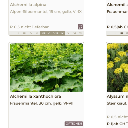
Alchemilla alpina
Alchemilla
Alpen-Silbermantel, 15 cm, gelb, VI-IX
Frauenmant
P 0,5 nicht lieferbar
P 0,5
|
ab CH
I
II
III
IV
V
VI
VII
VIII
IX
X
XI
XII
I
II
III
I
Alchemilla xanthochlora
Alyssum 
Frauenmantel, 30 cm, gelb, VI-VII
Steinkraut,
P 0,5 nicht
P 1
|
ab CHF 
OPTIONEN