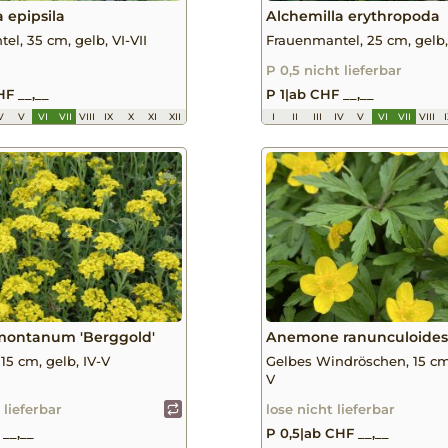
 epipsila
Alchemilla erythropoda
el, 35 cm, gelb, VI-VII
Frauenmantel, 25 cm, gelb, 
P 0,5 nicht lieferbar
F __,__
P 1
|
ab CHF __,__
V
V
VI
VII
VIII
IX
X
XI
XII
I
II
III
IV
V
VI
VII
VIII
montanum 'Berggold'
Anemone ranunculoide
 15 cm, gelb, IV-V
Gelbes Windröschen, 15 cm,
V
 lieferbar
lose nicht lieferbar
__,__
P 0,5
|
ab CHF __,__