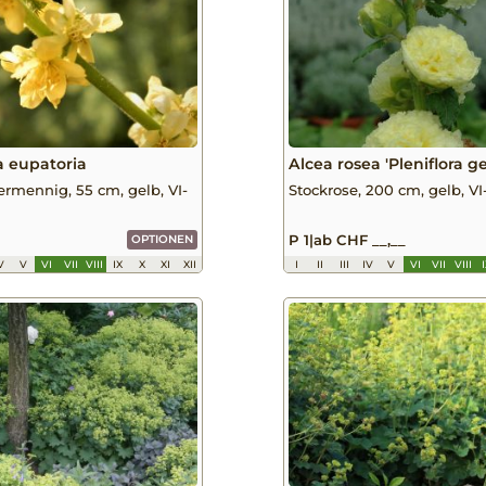
 eupatoria
Alcea rosea 'Pleniflora ge
ermennig, 55 cm, gelb, VI-
Stockrose, 200 cm, gelb, VI
P 1
|
ab CHF __,__
OPTIONEN
V
V
VI
VII
VIII
IX
X
XI
XII
I
II
III
IV
V
VI
VII
VIII