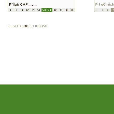
P 1
|
ab CHF __,__
P 1 eG nich
I
II
III
IV
V
VI
VII
VIII
IX
X
XI
XII
I
II
III
I
JE SEITE:
30
50
100
150