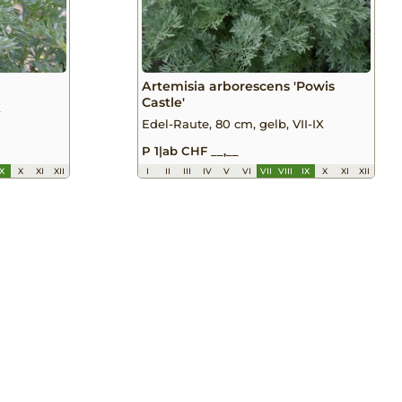
Artemisia arborescens 'Powis
Castle'
X
Edel-Raute, 80 cm, gelb, VII-IX
P 1
|
ab CHF __,__
IX
X
XI
XII
I
II
III
IV
V
VI
VII
VIII
IX
X
XI
XII