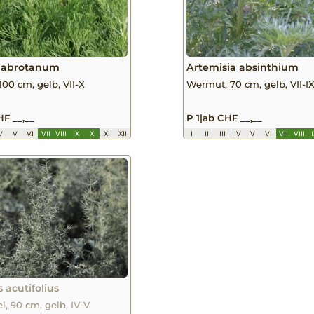
a abrotanum
Artemisia absinthium
100 cm, gelb, VII-X
Wermut, 70 cm, gelb, VII-I
F __,__
P 1
|
ab CHF __,__
V
V
VI
VII
VIII
IX
X
XI
XII
I
II
III
IV
V
VI
VII
VIII
 acutifolius
l, 90 cm, gelb, IV-V