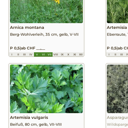
Arnica montana
Artemisi
Berg-Wohlverleih, 35 cm, gelb, V-VII
Eberraute, 
P 0,5
|
ab CHF __,__
P 0,5
|
ab CH
I
II
III
IV
V
VI
VII
VIII
IX
X
XI
XII
I
II
III
I
Artemisia vulgaris
Asparagus
Beifuß, 80 cm, gelb, VII-VIII
Wildsparge