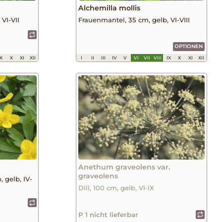
Alchemilla mollis
VI-VII
Frauenmantel, 35 cm, gelb, VI-VIII
OPTIONEN
IX
X
XI
XII
I
II
III
IV
V
VI
VII
VIII
IX
X
XI
XII
s
Anethum graveolens var.
graveolens
 gelb, IV-
Dill, 100 cm, gelb, VI-IX
P 1 nicht lieferbar