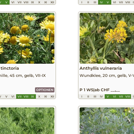
V
V
VI
VII
VIII
IX
X
XI
XII
I
II
III
IV
V
VI
VII
VIII
tinctoria
Anthyllis vulneraria
lle, 45 cm, gelb, VII-IX
Wundklee, 20 cm, gelb, V-V
P 1 WS
|
ab CHF __,__
OPTIONEN
V
V
VI
VII
VIII
IX
X
XI
XII
I
II
III
IV
V
VI
VII
VIII