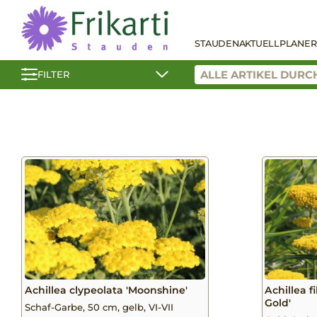
STAUDEN
AKTUELL
PLANER
FILTER
Achillea clypeolata 'Moonshine'
Achillea f
Gold'
Schaf-Garbe, 50 cm, gelb, VI-VII