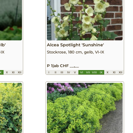
lb'
Alcea Spotlight 'Sunshine'
-IX
Stockrose, 180 cm, gelb, VI-IX
P 1
|
ab CHF __,__
IX
X
XI
XII
I
II
III
IV
V
VI
VII
VIII
IX
X
XI
XII