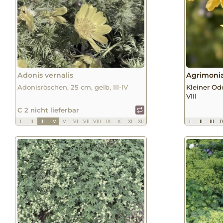
Adonis vernalis
Agrimonia
Adonisröschen, 25 cm, gelb, III-IV
Kleiner Od
VIII
C 2 nicht lieferbar
I
II
III
IV
V
VI
VII
VIII
IX
X
XI
XII
I
II
III
I