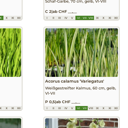
Schaf-Garbe, 70 cm, gelb, VI-VIII
C 2
|
ab CHF __,__
IX
X
XI
XII
I
II
III
IV
V
VI
VII
VIII
IX
X
XI
XII
Acorus calamus 'Variegatus'
Weißgestreifter Kalmus, 60 cm, gelb,
VI-VII
P 0,5
|
ab CHF __,__
IX
X
XI
XII
I
II
III
IV
V
VI
VII
VIII
IX
X
XI
XII