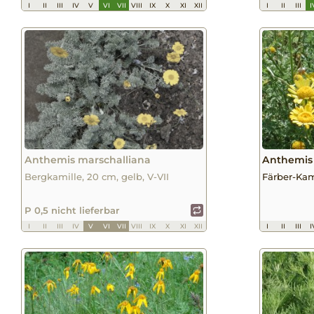
I
II
III
IV
V
VI
VII
VIII
IX
X
XI
XII
I
II
III
I
Anthemis marschalliana
Anthemis 
Bergkamille, 20 cm, gelb, V-VII
Färber-Kami
P 0,5 nicht lieferbar
I
II
III
IV
V
VI
VII
VIII
IX
X
XI
XII
I
II
III
I