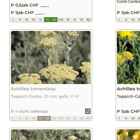
Gold-Garbe,
P 0,5
|
ab CHF __,__
P 1
|
ab CHF __,__
P 1
|
ab CHF 
I
II
III
IV
V
VI
VII
VIII
IX
X
XI
XII
I
II
III
I
Achillea tomentosa
Achillea 
Teppich-Garbe, 25 cm, gelb, V-VI
Teppich-Gar
P 1 nicht lieferbar
P 1
|
ab CHF 
I
II
III
IV
V
VI
VII
VIII
IX
X
XI
XII
I
II
III
I