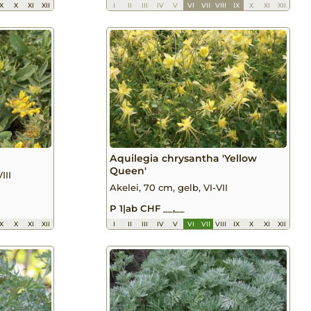
IX
X
XI
XII
I
II
III
IV
V
VI
VII
VIII
IX
X
XI
XII
Aquilegia chrysantha 'Yellow
Queen'
III
Akelei, 70 cm, gelb, VI-VII
P 1
|
ab CHF __,__
IX
X
XI
XII
I
II
III
IV
V
VI
VII
VIII
IX
X
XI
XII