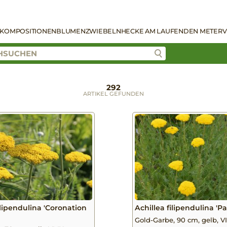
KOMPOSITIONEN
BLUMENZWIEBELN
HECKE AM LAUFENDEN METER
V
292
ARTIKEL GEFUNDEN
ilipendulina 'Coronation
Achillea filipendulina 'Pa
Gold-Garbe, 90 cm, gelb, VI