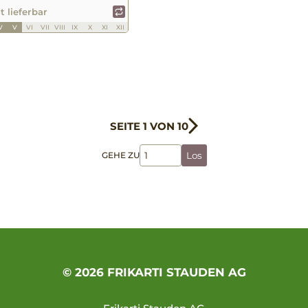
t lieferbar
V
V
VI
VII
VIII
IX
X
XI
XII
SEITE 1 VON 10
GEHE ZU
Los
© 2026 FRIKARTI STAUDEN AG