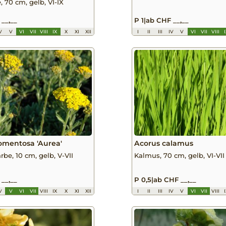
 70 cm, gelb, VI-IX
__,__
P 1
|
ab CHF __,__
V
V
VI
VII
VIII
IX
X
XI
XII
I
II
III
IV
V
VI
VII
VIII
tomentosa 'Aurea'
Acorus calamus
be, 10 cm, gelb, V-VII
Kalmus, 70 cm, gelb, VI-VII
__,__
P 0,5
|
ab CHF __,__
V
V
VI
VII
VIII
IX
X
XI
XII
I
II
III
IV
V
VI
VII
VIII