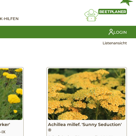
NEU
BEETPLANER
K-HILFEN
LOGIN
Listenansicht
rker'
Achillea millef. 'Sunny Seduction'
®
-IX