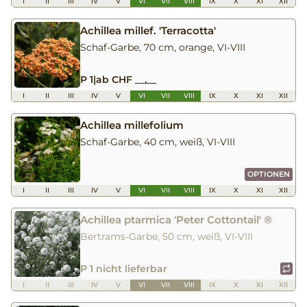
I
II
III
IV
V
VI
VII
VIII
IX
X
XI
XII
Achillea millef. 'Terracotta'
Schaf-Garbe, 70 cm, orange, VI-VIII
P 1
|
ab CHF __,__
I
II
III
IV
V
VI
VII
VIII
IX
X
XI
XII
Achillea millefolium
Schaf-Garbe, 40 cm, weiß, VI-VIII
OPTIONEN
I
II
III
IV
V
VI
VII
VIII
IX
X
XI
XII
Achillea ptarmica 'Peter Cottontail' ®
Bertrams-Garbe, 50 cm, weiß, VI-VIII
P 1 nicht lieferbar
I
II
III
IV
V
VI
VII
VIII
IX
X
XI
XII