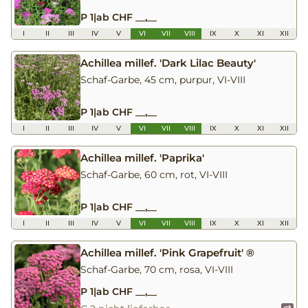
P 1
|
ab CHF __,__
I
II
III
IV
V
VI
VII
VIII
IX
X
XI
XII
Achillea millef. 'Dark Lilac Beauty'
Schaf-Garbe, 45 cm, purpur, VI-VIII
P 1
|
ab CHF __,__
I
II
III
IV
V
VI
VII
VIII
IX
X
XI
XII
Achillea millef. 'Paprika'
Schaf-Garbe, 60 cm, rot, VI-VIII
P 1
|
ab CHF __,__
I
II
III
IV
V
VI
VII
VIII
IX
X
XI
XII
Achillea millef. 'Pink Grapefruit' ®
Schaf-Garbe, 70 cm, rosa, VI-VIII
P 1
|
ab CHF __,__