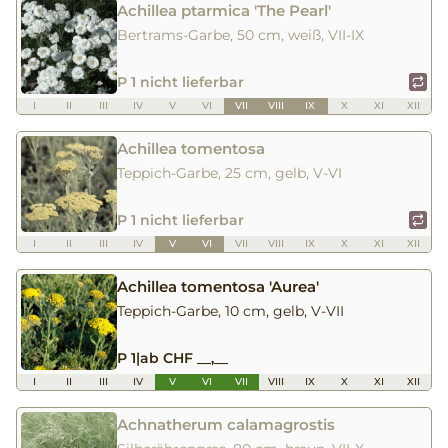
Achillea ptarmica 'The Pearl'
Bertrams-Garbe, 50 cm, weiß, VII-IX
P 1 nicht lieferbar
I
II
III
IV
V
VI
VII
VIII
IX
X
XI
XII
Achillea tomentosa
Teppich-Garbe, 25 cm, gelb, V-VI
P 1 nicht lieferbar
I
II
III
IV
V
VI
VII
VIII
IX
X
XI
XII
Achillea tomentosa 'Aurea'
Teppich-Garbe, 10 cm, gelb, V-VII
P 1
|
ab CHF __,__
I
II
III
IV
V
VI
VII
VIII
IX
X
XI
XII
Achnatherum calamagrostis