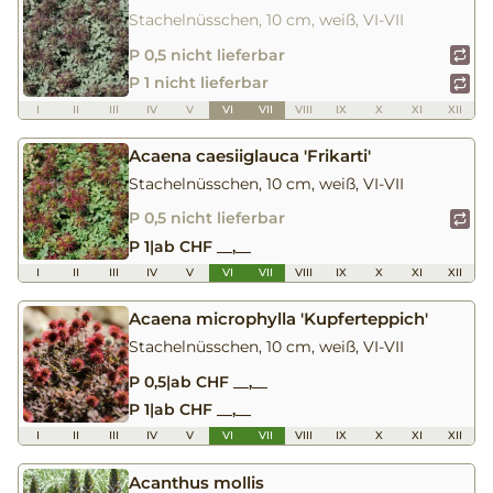
Stachelnüsschen, 10 cm, weiß, VI-VII
P 0,5 nicht lieferbar
P 1 nicht lieferbar
I
II
III
IV
V
VI
VII
VIII
IX
X
XI
XII
Acaena caesiiglauca 'Frikarti'
Stachelnüsschen, 10 cm, weiß, VI-VII
P 0,5 nicht lieferbar
P 1
|
ab CHF __,__
I
II
III
IV
V
VI
VII
VIII
IX
X
XI
XII
Acaena microphylla 'Kupferteppich'
Stachelnüsschen, 10 cm, weiß, VI-VII
P 0,5
|
ab CHF __,__
P 1
|
ab CHF __,__
I
II
III
IV
V
VI
VII
VIII
IX
X
XI
XII
Acanthus mollis