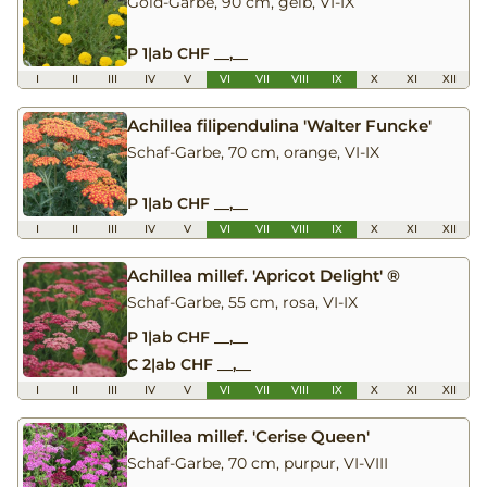
Gold-Garbe, 90 cm, gelb, VI-IX
P 1
|
ab CHF __,__
I
II
III
IV
V
VI
VII
VIII
IX
X
XI
XII
Achillea filipendulina 'Walter Funcke'
Schaf-Garbe, 70 cm, orange, VI-IX
P 1
|
ab CHF __,__
I
II
III
IV
V
VI
VII
VIII
IX
X
XI
XII
Achillea millef. 'Apricot Delight' ®
Schaf-Garbe, 55 cm, rosa, VI-IX
P 1
|
ab CHF __,__
C 2
|
ab CHF __,__
I
II
III
IV
V
VI
VII
VIII
IX
X
XI
XII
Achillea millef. 'Cerise Queen'
Schaf-Garbe, 70 cm, purpur, VI-VIII