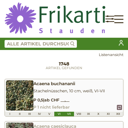
Listenansicht
1748
ARTIKEL GEFUNDEN
Acaena buchananii
Stachelnüsschen, 10 cm, weiß, VI-VII
P 0,5
|
ab CHF __,__
P 1 nicht lieferbar
I
II
III
IV
V
VI
VII
VIII
IX
X
XI
XII
Acaena caesiclauca