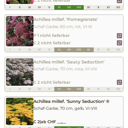
C 2 nicht lieferbar
I
II
III
IV
V
VI
VII
VIII
IX
X
XI
XII
Achillea millef. 'Pomegranate'
Schaf-Garbe, 60 cm, rot, VI-IX
P 1 nicht lieferbar
C 2 nicht lieferbar
I
II
III
IV
V
VI
VII
VIII
IX
X
XI
XII
Achillea millef. 'Saucy Seduction'
Schaf-Garbe, 70 cm, rosa, VI-VIII
C 2 nicht lieferbar
I
II
III
IV
V
VI
VII
VIII
IX
X
XI
XII
Achillea millef. 'Sunny Seduction' ®
Schaf-Garbe, 70 cm, gelb, VI-VIII
C 2
|
ab CHF __,__