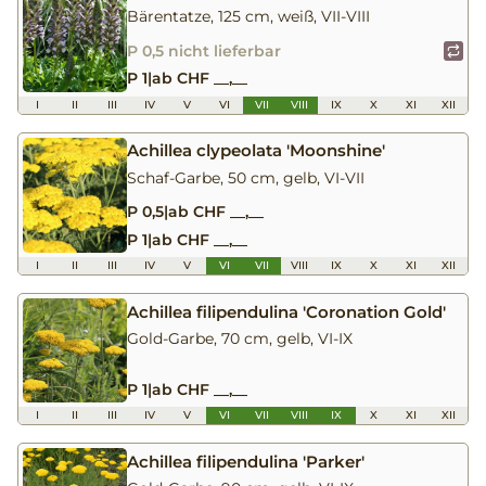
Bärentatze, 125 cm, weiß, VII-VIII
P 0,5 nicht lieferbar
P 1
|
ab CHF __,__
I
II
III
IV
V
VI
VII
VIII
IX
X
XI
XII
Achillea clypeolata 'Moonshine'
Schaf-Garbe, 50 cm, gelb, VI-VII
P 0,5
|
ab CHF __,__
P 1
|
ab CHF __,__
I
II
III
IV
V
VI
VII
VIII
IX
X
XI
XII
Achillea filipendulina 'Coronation Gold'
Gold-Garbe, 70 cm, gelb, VI-IX
P 1
|
ab CHF __,__
I
II
III
IV
V
VI
VII
VIII
IX
X
XI
XII
Achillea filipendulina 'Parker'