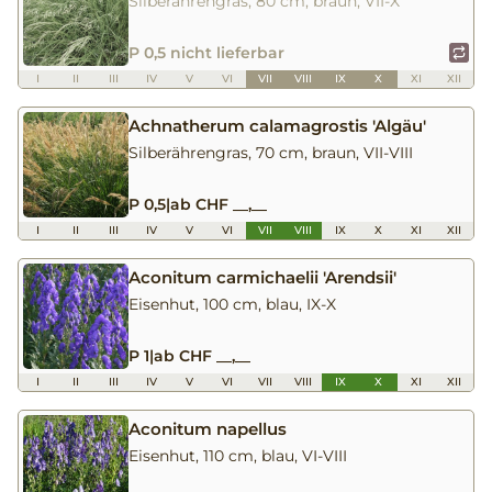
Silberährengras, 80 cm, braun, VII-X
P 0,5 nicht lieferbar
I
II
III
IV
V
VI
VII
VIII
IX
X
XI
XII
Achnatherum calamagrostis 'Algäu'
Silberährengras, 70 cm, braun, VII-VIII
P 0,5
|
ab CHF __,__
I
II
III
IV
V
VI
VII
VIII
IX
X
XI
XII
Aconitum carmichaelii 'Arendsii'
Eisenhut, 100 cm, blau, IX-X
P 1
|
ab CHF __,__
I
II
III
IV
V
VI
VII
VIII
IX
X
XI
XII
Aconitum napellus
Eisenhut, 110 cm, blau, VI-VIII