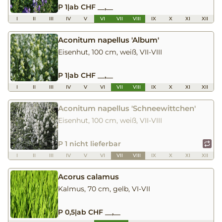
P 1
|
ab CHF __,__
I
II
III
IV
V
VI
VII
VIII
IX
X
XI
XII
Aconitum napellus 'Album'
Eisenhut, 100 cm, weiß, VII-VIII
P 1
|
ab CHF __,__
I
II
III
IV
V
VI
VII
VIII
IX
X
XI
XII
Aconitum napellus 'Schneewittchen'
Eisenhut, 100 cm, weiß, VII-VIII
P 1 nicht lieferbar
I
II
III
IV
V
VI
VII
VIII
IX
X
XI
XII
Acorus calamus
Kalmus, 70 cm, gelb, VI-VII
P 0,5
|
ab CHF __,__