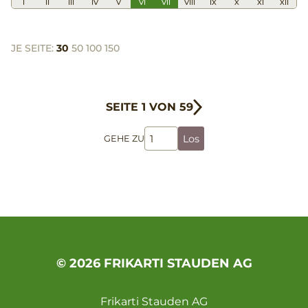
I
II
III
IV
V
VI
VII
VIII
IX
X
XI
XII
JE SEITE:
30
50
100
150
SEITE 1 VON 59
Los
GEHE ZU
© 2026 FRIKARTI STAUDEN AG
Frikarti Stauden AG