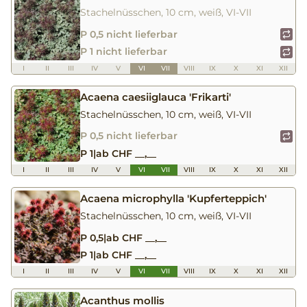
Stachelnüsschen, 10 cm, weiß, VI-VII
P 0,5 nicht lieferbar
P 1 nicht lieferbar
I
II
III
IV
V
VI
VII
VIII
IX
X
XI
XII
Acaena caesiiglauca 'Frikarti'
Stachelnüsschen, 10 cm, weiß, VI-VII
P 0,5 nicht lieferbar
P 1
|
ab CHF __,__
I
II
III
IV
V
VI
VII
VIII
IX
X
XI
XII
Acaena microphylla 'Kupferteppich'
Stachelnüsschen, 10 cm, weiß, VI-VII
P 0,5
|
ab CHF __,__
P 1
|
ab CHF __,__
I
II
III
IV
V
VI
VII
VIII
IX
X
XI
XII
Acanthus mollis