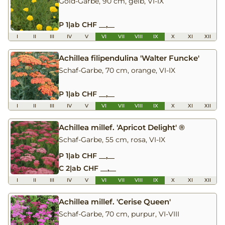
Gold-Garbe, 90 cm, gelb, VI-IX
P 1
|
ab CHF __,__
I
II
III
IV
V
VI
VII
VIII
IX
X
XI
XII
Achillea filipendulina 'Walter Funcke'
Schaf-Garbe, 70 cm, orange, VI-IX
P 1
|
ab CHF __,__
I
II
III
IV
V
VI
VII
VIII
IX
X
XI
XII
Achillea millef. 'Apricot Delight' ®
Schaf-Garbe, 55 cm, rosa, VI-IX
P 1
|
ab CHF __,__
C 2
|
ab CHF __,__
I
II
III
IV
V
VI
VII
VIII
IX
X
XI
XII
Achillea millef. 'Cerise Queen'
Schaf-Garbe, 70 cm, purpur, VI-VIII