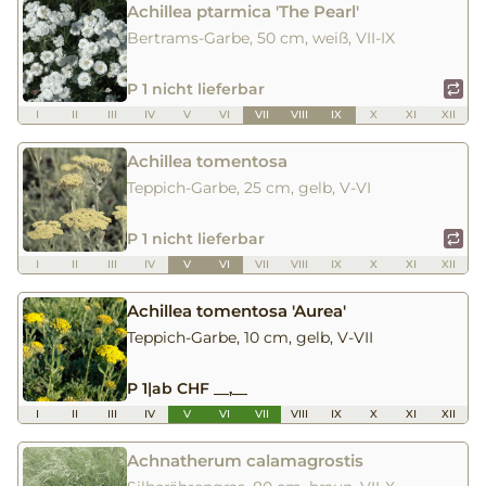
Achillea ptarmica 'The Pearl'
Bertrams-Garbe, 50 cm, weiß, VII-IX
P 1 nicht lieferbar
I
II
III
IV
V
VI
VII
VIII
IX
X
XI
XII
Achillea tomentosa
Teppich-Garbe, 25 cm, gelb, V-VI
P 1 nicht lieferbar
I
II
III
IV
V
VI
VII
VIII
IX
X
XI
XII
Achillea tomentosa 'Aurea'
Teppich-Garbe, 10 cm, gelb, V-VII
P 1
|
ab CHF __,__
I
II
III
IV
V
VI
VII
VIII
IX
X
XI
XII
Achnatherum calamagrostis