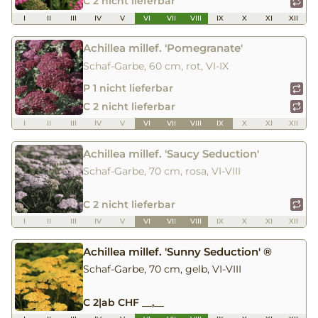
C 2 nicht lieferbar
I
II
III
IV
V
VI
VII
VIII
IX
X
XI
XII
Achillea millef. 'Pomegranate'
Schaf-Garbe, 60 cm, rot, VI-IX
P 1 nicht lieferbar
C 2 nicht lieferbar
I
II
III
IV
V
VI
VII
VIII
IX
X
XI
XII
Achillea millef. 'Saucy Seduction'
Schaf-Garbe, 70 cm, rosa, VI-VIII
C 2 nicht lieferbar
I
II
III
IV
V
VI
VII
VIII
IX
X
XI
XII
Achillea millef. 'Sunny Seduction' ®
Schaf-Garbe, 70 cm, gelb, VI-VIII
C 2
|
ab CHF __,__