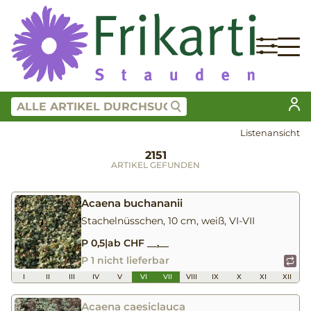
Listenansicht
2151
ARTIKEL GEFUNDEN
Acaena buchananii
Stachelnüsschen, 10 cm, weiß, VI-VII
P 0,5
|
ab CHF __,__
P 1 nicht lieferbar
I
II
III
IV
V
VI
VII
VIII
IX
X
XI
XII
Acaena caesiclauca