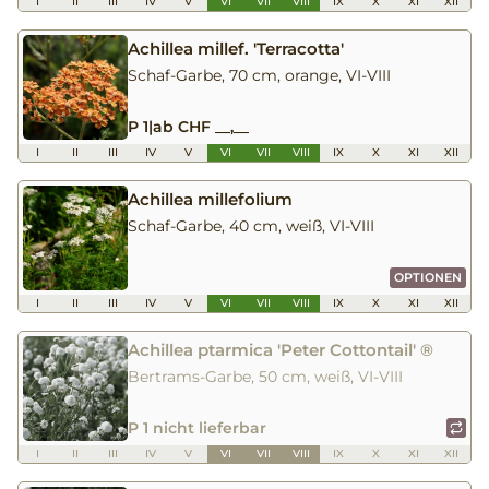
I
II
III
IV
V
VI
VII
VIII
IX
X
XI
XII
Achillea millef. 'Terracotta'
Schaf-Garbe, 70 cm, orange, VI-VIII
P 1
|
ab CHF __,__
I
II
III
IV
V
VI
VII
VIII
IX
X
XI
XII
Achillea millefolium
Schaf-Garbe, 40 cm, weiß, VI-VIII
OPTIONEN
I
II
III
IV
V
VI
VII
VIII
IX
X
XI
XII
Achillea ptarmica 'Peter Cottontail' ®
Bertrams-Garbe, 50 cm, weiß, VI-VIII
P 1 nicht lieferbar
I
II
III
IV
V
VI
VII
VIII
IX
X
XI
XII