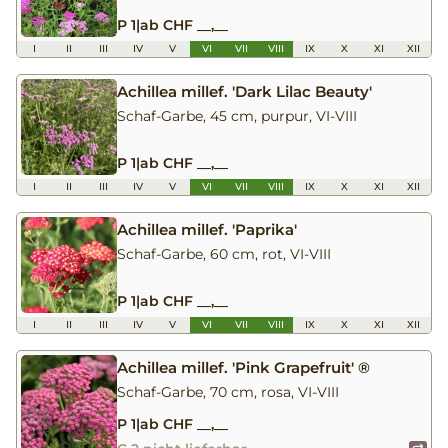
P 1
|
ab CHF __,__
I
II
III
IV
V
VI
VII
VIII
IX
X
XI
XII
Achillea millef. 'Dark Lilac Beauty'
Schaf-Garbe, 45 cm, purpur, VI-VIII
P 1
|
ab CHF __,__
I
II
III
IV
V
VI
VII
VIII
IX
X
XI
XII
Achillea millef. 'Paprika'
Schaf-Garbe, 60 cm, rot, VI-VIII
P 1
|
ab CHF __,__
I
II
III
IV
V
VI
VII
VIII
IX
X
XI
XII
Achillea millef. 'Pink Grapefruit' ®
Schaf-Garbe, 70 cm, rosa, VI-VIII
P 1
|
ab CHF __,__