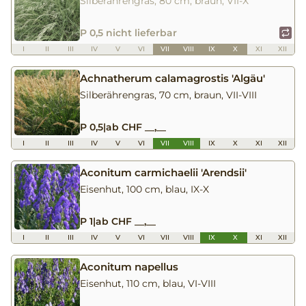
Silberährengras, 80 cm, braun, VII-X
P 0,5 nicht lieferbar
I
II
III
IV
V
VI
VII
VIII
IX
X
XI
XII
Achnatherum calamagrostis 'Algäu'
Silberährengras, 70 cm, braun, VII-VIII
P 0,5
|
ab CHF __,__
I
II
III
IV
V
VI
VII
VIII
IX
X
XI
XII
Aconitum carmichaelii 'Arendsii'
Eisenhut, 100 cm, blau, IX-X
P 1
|
ab CHF __,__
I
II
III
IV
V
VI
VII
VIII
IX
X
XI
XII
Aconitum napellus
Eisenhut, 110 cm, blau, VI-VIII