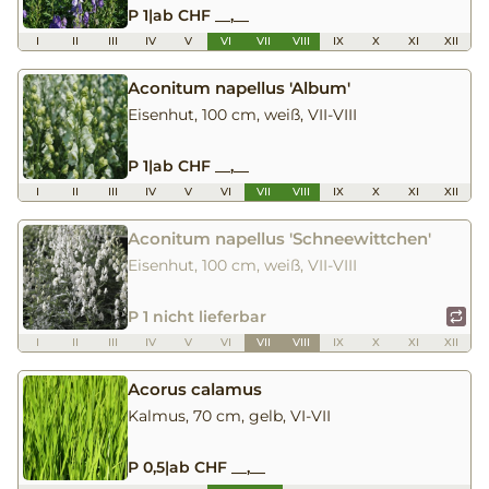
P 1
|
ab CHF __,__
I
II
III
IV
V
VI
VII
VIII
IX
X
XI
XII
Aconitum napellus 'Album'
Eisenhut, 100 cm, weiß, VII-VIII
P 1
|
ab CHF __,__
I
II
III
IV
V
VI
VII
VIII
IX
X
XI
XII
Aconitum napellus 'Schneewittchen'
Eisenhut, 100 cm, weiß, VII-VIII
P 1 nicht lieferbar
I
II
III
IV
V
VI
VII
VIII
IX
X
XI
XII
Acorus calamus
Kalmus, 70 cm, gelb, VI-VII
P 0,5
|
ab CHF __,__