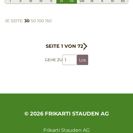
I
II
III
IV
V
VI
VII
VIII
IX
X
XI
XII
JE SEITE:
30
50
100
150
SEITE 1 VON 72
Los
GEHE ZU
© 2026 FRIKARTI STAUDEN AG
Frikarti Stauden AG