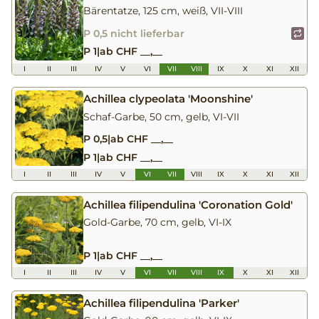
Bärentatze, 125 cm, weiß, VII-VIII
P 0,5 nicht lieferbar
P 1
|
ab CHF __,__
I
II
III
IV
V
VI
VII
VIII
IX
X
XI
XII
Achillea clypeolata 'Moonshine'
Schaf-Garbe, 50 cm, gelb, VI-VII
P 0,5
|
ab CHF __,__
P 1
|
ab CHF __,__
I
II
III
IV
V
VI
VII
VIII
IX
X
XI
XII
Achillea filipendulina 'Coronation Gold'
Gold-Garbe, 70 cm, gelb, VI-IX
P 1
|
ab CHF __,__
I
II
III
IV
V
VI
VII
VIII
IX
X
XI
XII
Achillea filipendulina 'Parker'