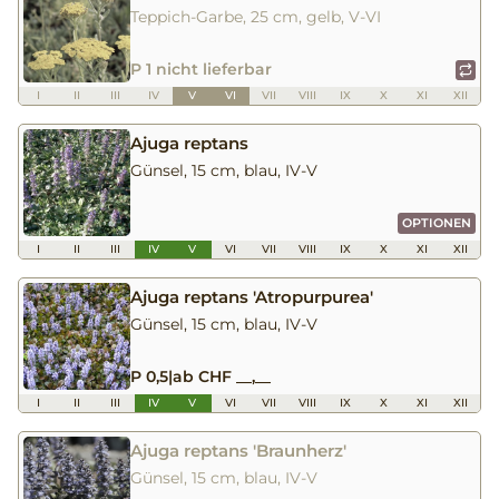
Teppich-Garbe, 25 cm, gelb, V-VI
P 1 nicht lieferbar
I
II
III
IV
V
VI
VII
VIII
IX
X
XI
XII
Ajuga reptans
Günsel, 15 cm, blau, IV-V
OPTIONEN
I
II
III
IV
V
VI
VII
VIII
IX
X
XI
XII
Ajuga reptans 'Atropurpurea'
Günsel, 15 cm, blau, IV-V
P 0,5
|
ab CHF __,__
I
II
III
IV
V
VI
VII
VIII
IX
X
XI
XII
Ajuga reptans 'Braunherz'
Günsel, 15 cm, blau, IV-V