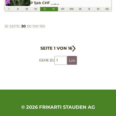
P 1
|
ab CHF __,__
I
II
III
IV
V
VI
VII
VIII
IX
X
XI
XII
JE SEITE:
30
50
100
150
SEITE 1 VON 16
Los
GEHE ZU
© 2026 FRIKARTI STAUDEN AG