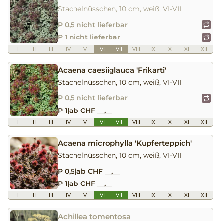
Stachelnüsschen, 10 cm, weiß, VI-VII
P 0,5 nicht lieferbar
P 1 nicht lieferbar
I
II
III
IV
V
VI
VII
VIII
IX
X
XI
XII
Acaena caesiiglauca 'Frikarti'
Stachelnüsschen, 10 cm, weiß, VI-VII
P 0,5 nicht lieferbar
P 1
|
ab CHF __,__
I
II
III
IV
V
VI
VII
VIII
IX
X
XI
XII
Acaena microphylla 'Kupferteppich'
Stachelnüsschen, 10 cm, weiß, VI-VII
P 0,5
|
ab CHF __,__
P 1
|
ab CHF __,__
I
II
III
IV
V
VI
VII
VIII
IX
X
XI
XII
Achillea tomentosa