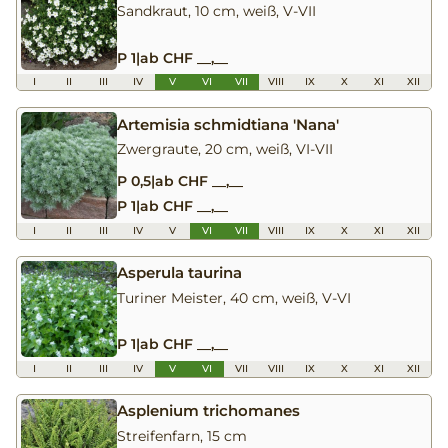
Sandkraut, 10 cm, weiß, V-VII
P 1
|
ab CHF __,__
I
II
III
IV
V
VI
VII
VIII
IX
X
XI
XII
Artemisia schmidtiana 'Nana'
Zwergraute, 20 cm, weiß, VI-VII
P 0,5
|
ab CHF __,__
P 1
|
ab CHF __,__
I
II
III
IV
V
VI
VII
VIII
IX
X
XI
XII
Asperula taurina
Turiner Meister, 40 cm, weiß, V-VI
P 1
|
ab CHF __,__
I
II
III
IV
V
VI
VII
VIII
IX
X
XI
XII
Asplenium trichomanes
Streifenfarn, 15 cm