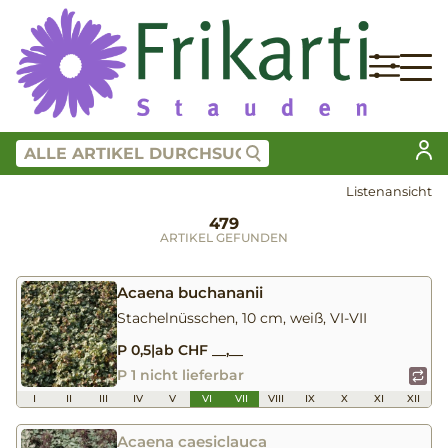
Listenansicht
479
ARTIKEL GEFUNDEN
Acaena buchananii
Stachelnüsschen, 10 cm, weiß, VI-VII
P 0,5
|
ab CHF __,__
P 1 nicht lieferbar
I
II
III
IV
V
VI
VII
VIII
IX
X
XI
XII
Acaena caesiclauca