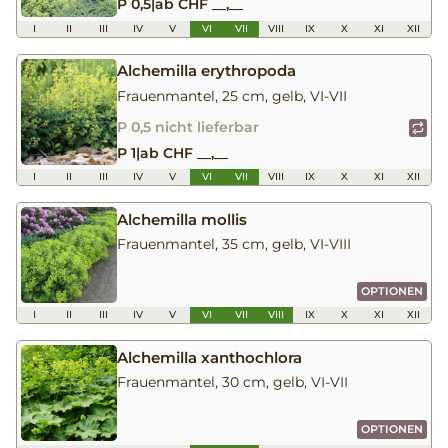
P 0,5
|
ab CHF __,__
I
II
III
IV
V
VI
VII
VIII
IX
X
XI
XII
Alchemilla erythropoda
Frauenmantel, 25 cm, gelb, VI-VII
P 0,5 nicht lieferbar
P 1
|
ab CHF __,__
I
II
III
IV
V
VI
VII
VIII
IX
X
XI
XII
Alchemilla mollis
Frauenmantel, 35 cm, gelb, VI-VIII
OPTIONEN
I
II
III
IV
V
VI
VII
VIII
IX
X
XI
XII
Alchemilla xanthochlora
Frauenmantel, 30 cm, gelb, VI-VII
OPTIONEN