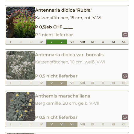
Antennaria dioica 'Rubra'
Katzenpfötchen, 15 cm, rot, V-VI
P 0,5
|
ab CHF __,__
P 1 nicht lieferbar
I
II
III
IV
V
VI
VII
VIII
IX
X
XI
XII
Antennaria dioica var. borealis
Katzenpfötchen, 10 cm, weiß, V-VI
P 0,5 nicht lieferbar
I
II
III
IV
V
VI
VII
VIII
IX
X
XI
XII
Anthemis marschalliana
Bergkamille, 20 cm, gelb, V-VII
P 0,5 nicht lieferbar
I
II
III
IV
V
VI
VII
VIII
IX
X
XI
XII