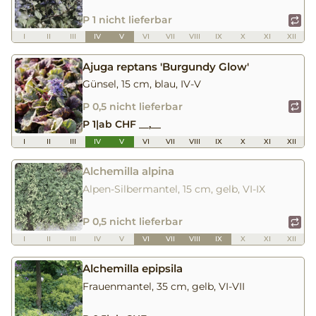
P 1 nicht lieferbar
I
II
III
IV
V
VI
VII
VIII
IX
X
XI
XII
Ajuga reptans 'Burgundy Glow'
Günsel, 15 cm, blau, IV-V
P 0,5 nicht lieferbar
P 1
|
ab CHF __,__
I
II
III
IV
V
VI
VII
VIII
IX
X
XI
XII
Alchemilla alpina
Alpen-Silbermantel, 15 cm, gelb, VI-IX
P 0,5 nicht lieferbar
I
II
III
IV
V
VI
VII
VIII
IX
X
XI
XII
Alchemilla epipsila
Frauenmantel, 35 cm, gelb, VI-VII