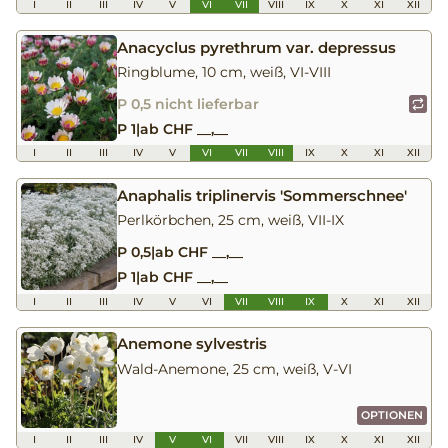
I
II
III
IV
V
VI
VII
VIII
IX
X
XI
XII
Anacyclus pyrethrum var. depressus
Ringblume, 10 cm, weiß, VI-VIII
P 0,5 nicht lieferbar
P 1
|
ab CHF __,__
I
II
III
IV
V
VI
VII
VIII
IX
X
XI
XII
Anaphalis triplinervis 'Sommerschnee'
Perlkörbchen, 25 cm, weiß, VII-IX
P 0,5
|
ab CHF __,__
P 1
|
ab CHF __,__
I
II
III
IV
V
VI
VII
VIII
IX
X
XI
XII
Anemone sylvestris
Wald-Anemone, 25 cm, weiß, V-VI
OPTIONEN
I
II
III
IV
V
VI
VII
VIII
IX
X
XI
XII