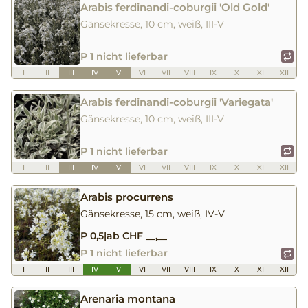
Arabis ferdinandi-coburgii 'Old Gold'
Gänsekresse, 10 cm, weiß, III-V
P 1 nicht lieferbar
I
II
III
IV
V
VI
VII
VIII
IX
X
XI
XII
Arabis ferdinandi-coburgii 'Variegata'
Gänsekresse, 10 cm, weiß, III-V
P 1 nicht lieferbar
I
II
III
IV
V
VI
VII
VIII
IX
X
XI
XII
Arabis procurrens
Gänsekresse, 15 cm, weiß, IV-V
P 0,5
|
ab CHF __,__
P 1 nicht lieferbar
I
II
III
IV
V
VI
VII
VIII
IX
X
XI
XII
Arenaria montana