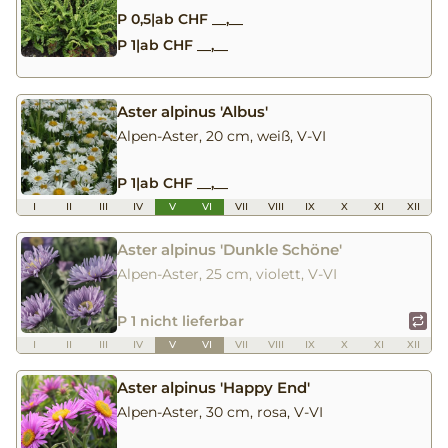
P 0,5
|
ab CHF __,__
P 1
|
ab CHF __,__
Aster alpinus 'Albus'
Alpen-Aster, 20 cm, weiß, V-VI
P 1
|
ab CHF __,__
I
II
III
IV
V
VI
VII
VIII
IX
X
XI
XII
Aster alpinus 'Dunkle Schöne'
Alpen-Aster, 25 cm, violett, V-VI
P 1 nicht lieferbar
I
II
III
IV
V
VI
VII
VIII
IX
X
XI
XII
Aster alpinus 'Happy End'
Alpen-Aster, 30 cm, rosa, V-VI