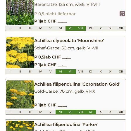
Bärentatze, 125 cm, weiß, VII-VIII
P 0,5 nicht lieferbar
P 1
|
ab CHF __,__
I
II
III
IV
V
VI
VII
VIII
IX
X
XI
XII
Achillea clypeolata 'Moonshine'
Schaf-Garbe, 50 cm, gelb, VI-VII
P 0,5
|
ab CHF __,__
P 1
|
ab CHF __,__
I
II
III
IV
V
VI
VII
VIII
IX
X
XI
XII
Achillea filipendulina 'Coronation Gold'
Gold-Garbe, 70 cm, gelb, VI-IX
P 1
|
ab CHF __,__
I
II
III
IV
V
VI
VII
VIII
IX
X
XI
XII
Achillea filipendulina 'Parker'