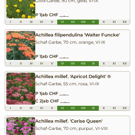
Gold-Garbe, 90 cm, gelb, VI-IX
P 1
|
ab CHF __,__
I
II
III
IV
V
VI
VII
VIII
IX
X
XI
XII
Achillea filipendulina 'Walter Funcke'
Schaf-Garbe, 70 cm, orange, VI-IX
P 1
|
ab CHF __,__
I
II
III
IV
V
VI
VII
VIII
IX
X
XI
XII
Achillea millef. 'Apricot Delight' ®
Schaf-Garbe, 55 cm, rosa, VI-IX
P 1
|
ab CHF __,__
C 2
|
ab CHF __,__
I
II
III
IV
V
VI
VII
VIII
IX
X
XI
XII
Achillea millef. 'Cerise Queen'
Schaf-Garbe, 70 cm, purpur, VI-VIII