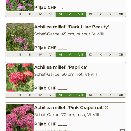
P 1
|
ab CHF __,__
I
II
III
IV
V
VI
VII
VIII
IX
X
XI
XII
Achillea millef. 'Dark Lilac Beauty'
Schaf-Garbe, 45 cm, purpur, VI-VIII
P 1
|
ab CHF __,__
I
II
III
IV
V
VI
VII
VIII
IX
X
XI
XII
Achillea millef. 'Paprika'
Schaf-Garbe, 60 cm, rot, VI-VIII
P 1
|
ab CHF __,__
I
II
III
IV
V
VI
VII
VIII
IX
X
XI
XII
Achillea millef. 'Pink Grapefruit' ®
Schaf-Garbe, 70 cm, rosa, VI-VIII
P 1
|
ab CHF __,__