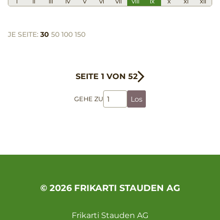
I
II
III
IV
V
VI
VII
VIII
IX
X
XI
XII
JE SEITE:
30
50
100
150
SEITE 1 VON 52
Los
GEHE ZU
© 2026 FRIKARTI STAUDEN AG
Frikarti Stauden AG