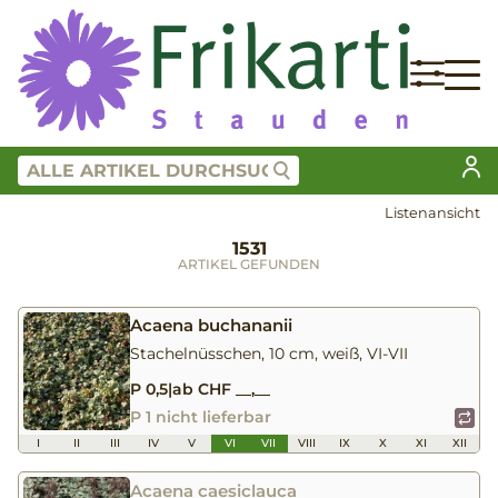
Listenansicht
1531
ARTIKEL GEFUNDEN
Acaena buchananii
Stachelnüsschen, 10 cm, weiß, VI-VII
P 0,5
|
ab CHF __,__
P 1 nicht lieferbar
I
II
III
IV
V
VI
VII
VIII
IX
X
XI
XII
Acaena caesiclauca