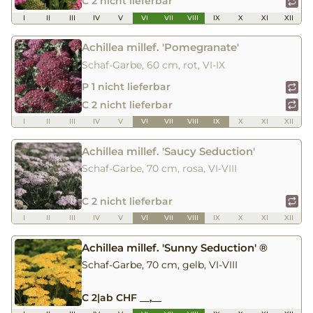
C 2 nicht lieferbar
I
II
III
IV
V
VI
VII
VIII
IX
X
XI
XII
Achillea millef. 'Pomegranate'
Schaf-Garbe, 60 cm, rot, VI-IX
P 1 nicht lieferbar
C 2 nicht lieferbar
I
II
III
IV
V
VI
VII
VIII
IX
X
XI
XII
Achillea millef. 'Saucy Seduction'
Schaf-Garbe, 70 cm, rosa, VI-VIII
C 2 nicht lieferbar
I
II
III
IV
V
VI
VII
VIII
IX
X
XI
XII
Achillea millef. 'Sunny Seduction' ®
Schaf-Garbe, 70 cm, gelb, VI-VIII
C 2
|
ab CHF __,__