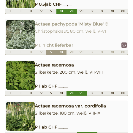
P 0,5
|
ab CHF __,__
I
II
III
IV
V
VI
VII
VIII
IX
X
XI
XII
Actaea pachypoda 'Misty Blue' ®
Christophskraut, 80 cm, weiß, V-VI
P 1. nicht lieferbar
I
II
III
IV
V
VI
VII
VIII
IX
X
XI
XII
Actaea racemosa
Silberkerze, 200 cm, weiß, VII-VIII
P 1
|
ab CHF __,__
I
II
III
IV
V
VI
VII
VIII
IX
X
XI
XII
Actaea racemosa var. cordifolia
Silberkerze, 180 cm, weiß, VIII-IX
P 1
|
ab CHF __,__