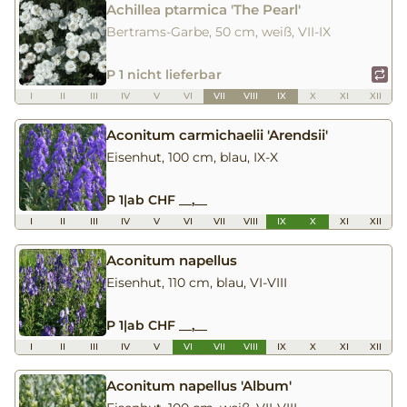
Achillea ptarmica 'The Pearl'
Bertrams-Garbe, 50 cm, weiß, VII-IX
P 1 nicht lieferbar
I
II
III
IV
V
VI
VII
VIII
IX
X
XI
XII
Aconitum carmichaelii 'Arendsii'
Eisenhut, 100 cm, blau, IX-X
P 1
|
ab CHF __,__
I
II
III
IV
V
VI
VII
VIII
IX
X
XI
XII
Aconitum napellus
Eisenhut, 110 cm, blau, VI-VIII
P 1
|
ab CHF __,__
I
II
III
IV
V
VI
VII
VIII
IX
X
XI
XII
Aconitum napellus 'Album'