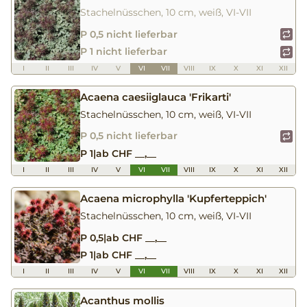
Stachelnüsschen, 10 cm, weiß, VI-VII
P 0,5 nicht lieferbar
P 1 nicht lieferbar
I
II
III
IV
V
VI
VII
VIII
IX
X
XI
XII
Acaena caesiiglauca 'Frikarti'
Stachelnüsschen, 10 cm, weiß, VI-VII
P 0,5 nicht lieferbar
P 1
|
ab CHF __,__
I
II
III
IV
V
VI
VII
VIII
IX
X
XI
XII
Acaena microphylla 'Kupferteppich'
Stachelnüsschen, 10 cm, weiß, VI-VII
P 0,5
|
ab CHF __,__
P 1
|
ab CHF __,__
I
II
III
IV
V
VI
VII
VIII
IX
X
XI
XII
Acanthus mollis