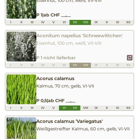
Eisenhut, 100 cm, weiß, VII-VIII
P 1
|
ab CHF __,__
I
II
III
IV
V
VI
VII
VIII
IX
X
XI
XII
Aconitum napellus 'Schneewittchen'
Eisenhut, 100 cm, weiß, VII-VIII
P 1 nicht lieferbar
I
II
III
IV
V
VI
VII
VIII
IX
X
XI
XII
Acorus calamus
Kalmus, 70 cm, gelb, VI-VII
P 0,5
|
ab CHF __,__
I
II
III
IV
V
VI
VII
VIII
IX
X
XI
XII
Acorus calamus 'Variegatus'
Weißgestreifter Kalmus, 60 cm, gelb, VI-VII