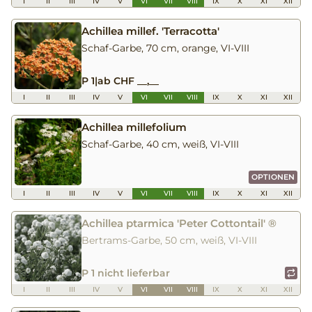
I
II
III
IV
V
VI
VII
VIII
IX
X
XI
XII
Achillea millef. 'Terracotta'
Schaf-Garbe, 70 cm, orange, VI-VIII
P 1
|
ab CHF __,__
I
II
III
IV
V
VI
VII
VIII
IX
X
XI
XII
Achillea millefolium
Schaf-Garbe, 40 cm, weiß, VI-VIII
OPTIONEN
I
II
III
IV
V
VI
VII
VIII
IX
X
XI
XII
Achillea ptarmica 'Peter Cottontail' ®
Bertrams-Garbe, 50 cm, weiß, VI-VIII
P 1 nicht lieferbar
I
II
III
IV
V
VI
VII
VIII
IX
X
XI
XII