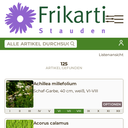
Listenansicht
125
ARTIKEL GEFUNDEN
Achillea millefolium
Schaf-Garbe, 40 cm, weiß, VI-VIII
OPTIONEN
I
II
III
IV
V
VI
VII
VIII
IX
X
XI
XII
Acorus calamus