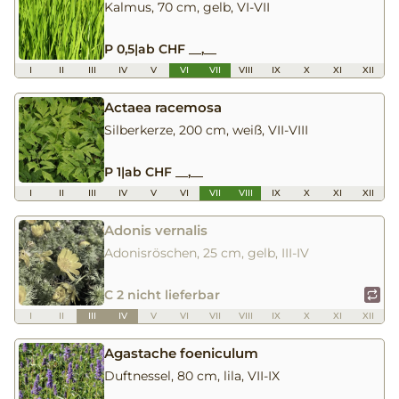
Kalmus, 70 cm, gelb, VI-VII
P 0,5
|
ab CHF __,__
I
II
III
IV
V
VI
VII
VIII
IX
X
XI
XII
Actaea racemosa
Silberkerze, 200 cm, weiß, VII-VIII
P 1
|
ab CHF __,__
I
II
III
IV
V
VI
VII
VIII
IX
X
XI
XII
Adonis vernalis
Adonisröschen, 25 cm, gelb, III-IV
C 2 nicht lieferbar
I
II
III
IV
V
VI
VII
VIII
IX
X
XI
XII
Agastache foeniculum
Duftnessel, 80 cm, lila, VII-IX