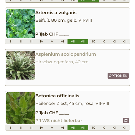
Artemisia vulgaris
Beifuß, 80 cm, gelb, VII-VIII
P 1
|
ab CHF __,__
I
II
III
IV
V
VI
VII
VIII
IX
X
XI
XII
Asplenium scolopendrium
Hirschzungenfarn, 40 cm
OPTIONEN
Betonica officinalis
Heilender Ziest, 45 cm, rosa, VII-VIII
P 1
|
ab CHF __,__
P 1 WS nicht lieferbar
I
II
III
IV
V
VI
VII
VIII
IX
X
XI
XII