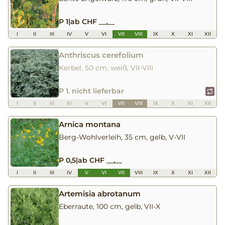
P 1
|
ab CHF __,__
I
II
III
IV
V
VI
VII
VIII
IX
X
XI
XII
Anthriscus cerefolium
Kerbel, 50 cm, weiß, VII-VIII
P 1. nicht lieferbar
I
II
III
IV
V
VI
VII
VIII
IX
X
XI
XII
Arnica montana
Berg-Wohlverleih, 35 cm, gelb, V-VII
P 0,5
|
ab CHF __,__
I
II
III
IV
V
VI
VII
VIII
IX
X
XI
XII
Artemisia abrotanum
Eberraute, 100 cm, gelb, VII-X