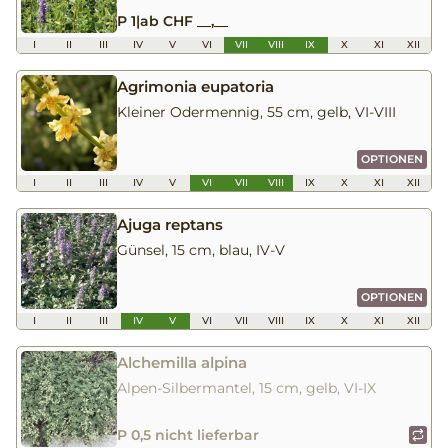
P 1
|
ab CHF __,__
I
II
III
IV
V
VI
VII
VIII
IX
X
XI
XII
Agrimonia eupatoria
Kleiner Odermennig, 55 cm, gelb, VI-VIII
OPTIONEN
I
II
III
IV
V
VI
VII
VIII
IX
X
XI
XII
Ajuga reptans
Günsel, 15 cm, blau, IV-V
OPTIONEN
I
II
III
IV
V
VI
VII
VIII
IX
X
XI
XII
Alchemilla alpina
Alpen-Silbermantel, 15 cm, gelb, VI-IX
P 0,5 nicht lieferbar