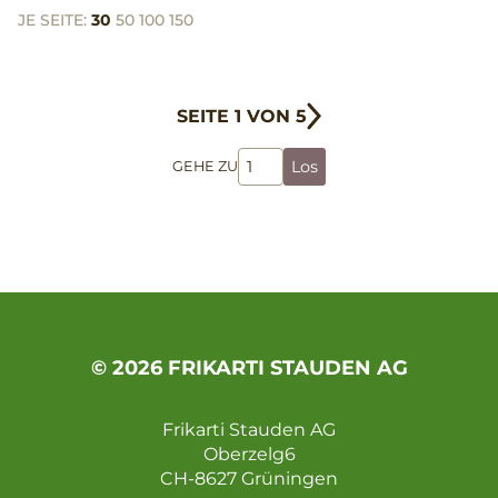
JE SEITE:
30
50
100
150
SEITE 1 VON 5
Los
GEHE ZU
© 2026 FRIKARTI STAUDEN AG
Frikarti Stauden AG
Oberzelg6
CH-8627 Grüningen