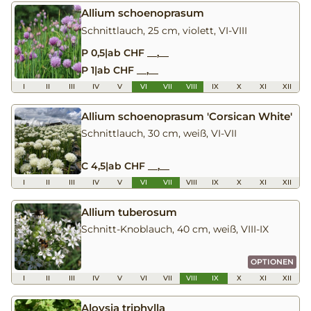
Allium schoenoprasum
Schnittlauch, 25 cm, violett, VI-VIII
P 0,5
|
ab CHF __,__
P 1
|
ab CHF __,__
I
II
III
IV
V
VI
VII
VIII
IX
X
XI
XII
Allium schoenoprasum 'Corsican White'
Schnittlauch, 30 cm, weiß, VI-VII
C 4,5
|
ab CHF __,__
I
II
III
IV
V
VI
VII
VIII
IX
X
XI
XII
Allium tuberosum
Schnitt-Knoblauch, 40 cm, weiß, VIII-IX
OPTIONEN
I
II
III
IV
V
VI
VII
VIII
IX
X
XI
XII
Aloysia triphylla