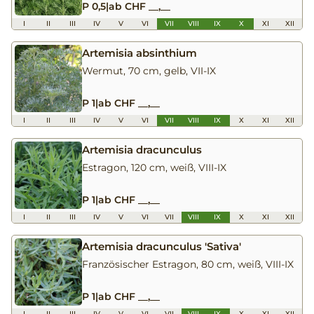
P 0,5
|
ab CHF __,__
I
II
III
IV
V
VI
VII
VIII
IX
X
XI
XII
Artemisia absinthium
Wermut, 70 cm, gelb, VII-IX
P 1
|
ab CHF __,__
I
II
III
IV
V
VI
VII
VIII
IX
X
XI
XII
Artemisia dracunculus
Estragon, 120 cm, weiß, VIII-IX
P 1
|
ab CHF __,__
I
II
III
IV
V
VI
VII
VIII
IX
X
XI
XII
Artemisia dracunculus 'Sativa'
Französischer Estragon, 80 cm, weiß, VIII-IX
P 1
|
ab CHF __,__
I
II
III
IV
V
VI
VII
VIII
IX
X
XI
XII