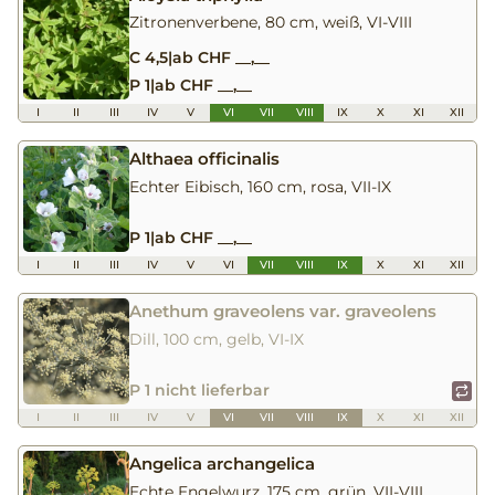
Zitronenverbene, 80 cm, weiß, VI-VIII
C 4,5
|
ab CHF __,__
P 1
|
ab CHF __,__
I
II
III
IV
V
VI
VII
VIII
IX
X
XI
XII
Althaea officinalis
Echter Eibisch, 160 cm, rosa, VII-IX
P 1
|
ab CHF __,__
I
II
III
IV
V
VI
VII
VIII
IX
X
XI
XII
Anethum graveolens var. graveolens
Dill, 100 cm, gelb, VI-IX
P 1 nicht lieferbar
I
II
III
IV
V
VI
VII
VIII
IX
X
XI
XII
Angelica archangelica
Echte Engelwurz, 175 cm, grün, VII-VIII