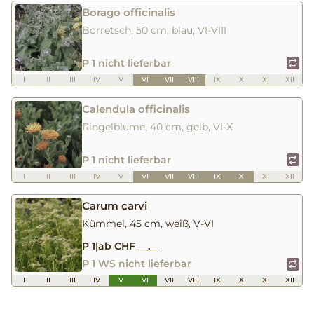
Borago officinalis
Borretsch, 50 cm, blau, VI-VIII
P 1 nicht lieferbar
I
II
III
IV
V
VI
VII
VIII
IX
X
XI
XII
Calendula officinalis
Ringelblume, 40 cm, gelb, VI-X
P 1 nicht lieferbar
I
II
III
IV
V
VI
VII
VIII
IX
X
XI
XII
Carum carvi
Kümmel, 45 cm, weiß, V-VI
P 1
|
ab CHF __,__
P 1 WS nicht lieferbar
I
II
III
IV
V
VI
VII
VIII
IX
X
XI
XII