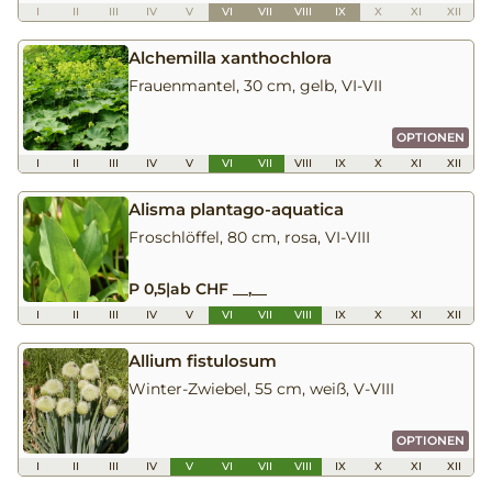
I
II
III
IV
V
VI
VII
VIII
IX
X
XI
XII
Alchemilla xanthochlora
Frauenmantel, 30 cm, gelb, VI-VII
OPTIONEN
I
II
III
IV
V
VI
VII
VIII
IX
X
XI
XII
Alisma plantago-aquatica
Froschlöffel, 80 cm, rosa, VI-VIII
P 0,5
|
ab CHF __,__
I
II
III
IV
V
VI
VII
VIII
IX
X
XI
XII
Allium fistulosum
Winter-Zwiebel, 55 cm, weiß, V-VIII
OPTIONEN
I
II
III
IV
V
VI
VII
VIII
IX
X
XI
XII