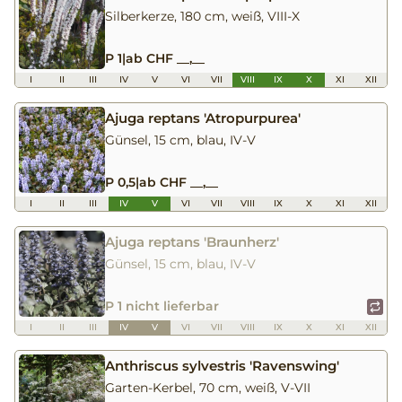
Silberkerze, 180 cm, weiß, VIII-X
P 1
|
ab CHF __,__
I
II
III
IV
V
VI
VII
VIII
IX
X
XI
XII
Ajuga reptans 'Atropurpurea'
Günsel, 15 cm, blau, IV-V
P 0,5
|
ab CHF __,__
I
II
III
IV
V
VI
VII
VIII
IX
X
XI
XII
Ajuga reptans 'Braunherz'
Günsel, 15 cm, blau, IV-V
P 1 nicht lieferbar
I
II
III
IV
V
VI
VII
VIII
IX
X
XI
XII
Anthriscus sylvestris 'Ravenswing'
Garten-Kerbel, 70 cm, weiß, V-VII