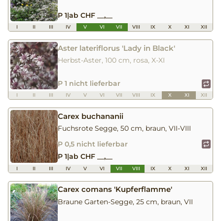
P 1
|
ab CHF __,__
I
II
III
IV
V
VI
VII
VIII
IX
X
XI
XII
Aster lateriflorus 'Lady in Black'
Herbst-Aster, 100 cm, rosa, X-XI
P 1 nicht lieferbar
I
II
III
IV
V
VI
VII
VIII
IX
X
XI
XII
Carex buchananii
Fuchsrote Segge, 50 cm, braun, VII-VIII
P 0,5 nicht lieferbar
P 1
|
ab CHF __,__
I
II
III
IV
V
VI
VII
VIII
IX
X
XI
XII
Carex comans 'Kupferflamme'
Braune Garten-Segge, 25 cm, braun, VII