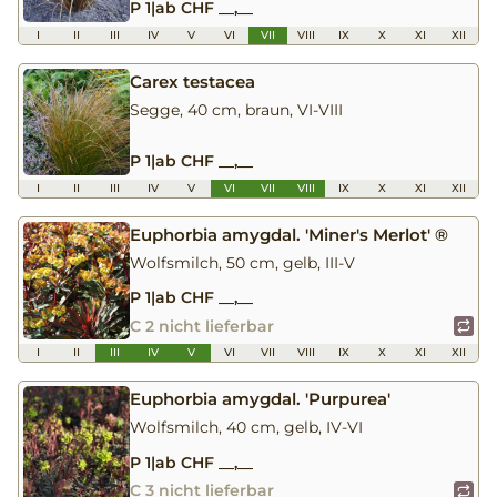
P 1
|
ab CHF __,__
I
II
III
IV
V
VI
VII
VIII
IX
X
XI
XII
Carex testacea
Segge, 40 cm, braun, VI-VIII
P 1
|
ab CHF __,__
I
II
III
IV
V
VI
VII
VIII
IX
X
XI
XII
Euphorbia amygdal. 'Miner's Merlot' ®
Wolfsmilch, 50 cm, gelb, III-V
P 1
|
ab CHF __,__
C 2 nicht lieferbar
I
II
III
IV
V
VI
VII
VIII
IX
X
XI
XII
Euphorbia amygdal. 'Purpurea'
Wolfsmilch, 40 cm, gelb, IV-VI
P 1
|
ab CHF __,__
C 3 nicht lieferbar