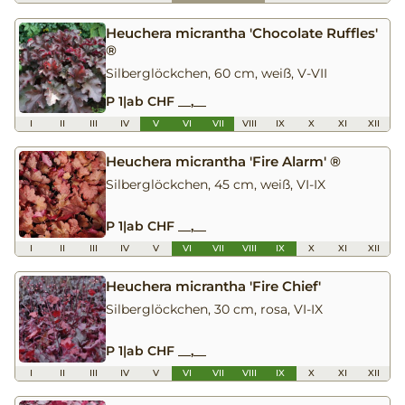
Heuchera micrantha 'Chocolate Ruffles'
®
Silberglöckchen, 60 cm, weiß, V-VII
P 1
|
ab CHF __,__
I
II
III
IV
V
VI
VII
VIII
IX
X
XI
XII
Heuchera micrantha 'Fire Alarm' ®
Silberglöckchen, 45 cm, weiß, VI-IX
P 1
|
ab CHF __,__
I
II
III
IV
V
VI
VII
VIII
IX
X
XI
XII
Heuchera micrantha 'Fire Chief'
Silberglöckchen, 30 cm, rosa, VI-IX
P 1
|
ab CHF __,__
I
II
III
IV
V
VI
VII
VIII
IX
X
XI
XII