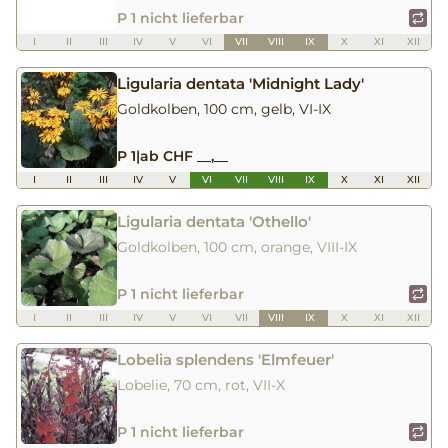
P 1 nicht lieferbar
I
II
III
IV
V
VI
VII
VIII
IX
X
XI
XII
Ligularia dentata 'Midnight Lady'
Goldkolben, 100 cm, gelb, VI-IX
P 1
|
ab CHF __,__
I
II
III
IV
V
VI
VII
VIII
IX
X
XI
XII
Ligularia dentata 'Othello'
Goldkolben, 100 cm, orange, VIII-IX
P 1 nicht lieferbar
I
II
III
IV
V
VI
VII
VIII
IX
X
XI
XII
Lobelia splendens 'Elmfeuer'
Lobelie, 70 cm, rot, VII-X
P 1 nicht lieferbar