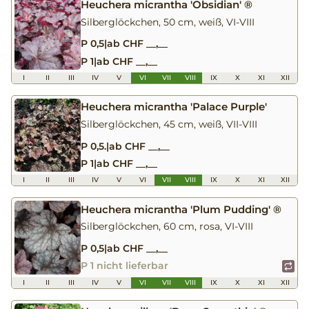
Heuchera micrantha 'Obsidian' ®
Silberglöckchen, 50 cm, weiß, VI-VIII
P 0,5
|
ab CHF __,__
P 1
|
ab CHF __,__
I
II
III
IV
V
VI
VII
VIII
IX
X
XI
XII
Heuchera micrantha 'Palace Purple'
Silberglöckchen, 45 cm, weiß, VII-VIII
P 0,5.
|
ab CHF __,__
P 1
|
ab CHF __,__
I
II
III
IV
V
VI
VII
VIII
IX
X
XI
XII
Heuchera micrantha 'Plum Pudding' ®
Silberglöckchen, 60 cm, rosa, VI-VIII
P 0,5
|
ab CHF __,__
P 1 nicht lieferbar
I
II
III
IV
V
VI
VII
VIII
IX
X
XI
XII