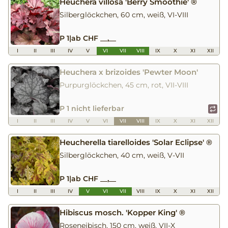
Heuchera villosa 'Berry Smoothie' ®
Silberglöckchen, 60 cm, weiß, VI-VIII
P 1
|
ab CHF __,__
I
II
III
IV
V
VI
VII
VIII
IX
X
XI
XII
Heuchera x brizoides 'Pewter Moon'
Purpurglöckchen, 45 cm, rot, VII-VIII
P 1 nicht lieferbar
I
II
III
IV
V
VI
VII
VIII
IX
X
XI
XII
Heucherella tiarelloides 'Solar Eclipse' ®
Silberglöckchen, 40 cm, weiß, V-VII
P 1
|
ab CHF __,__
I
II
III
IV
V
VI
VII
VIII
IX
X
XI
XII
Hibiscus mosch. 'Kopper King' ®
Roseneibisch, 150 cm, weiß, VII-X