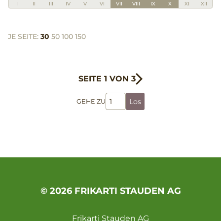
I
II
III
IV
V
VI
VII
VIII
IX
X
XI
XII
JE SEITE:
30
50
100
150
SEITE 1 VON 3
Los
GEHE ZU
© 2026 FRIKARTI STAUDEN AG
Frikarti Stauden AG