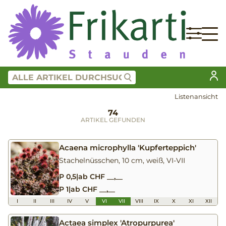
Listenansicht
74
ARTIKEL GEFUNDEN
Acaena microphylla 'Kupferteppich'
Stachelnüsschen, 10 cm, weiß, VI-VII
P 0,5
|
ab CHF __,__
P 1
|
ab CHF __,__
I
II
III
IV
V
VI
VII
VIII
IX
X
XI
XII
Actaea simplex 'Atropurpurea'