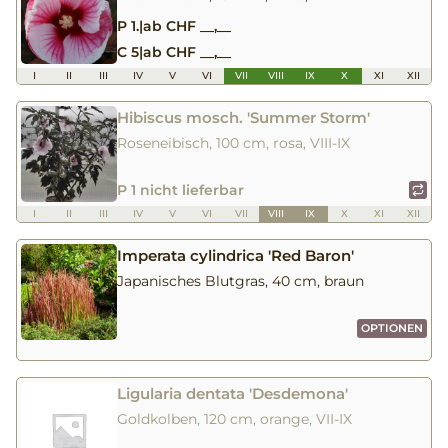
P 1.
|
ab CHF __,__
C 5
|
ab CHF __,__
I
II
III
IV
V
VI
VII
VIII
IX
X
XI
XII
Hibiscus mosch. 'Summer Storm'
Roseneibisch, 100 cm, rosa, VIII-IX
P 1 nicht lieferbar
I
II
III
IV
V
VI
VII
VIII
IX
X
XI
XII
Imperata cylindrica 'Red Baron'
Japanisches Blutgras, 40 cm, braun
OPTIONEN
Ligularia dentata 'Desdemona'
Goldkolben, 120 cm, orange, VII-IX