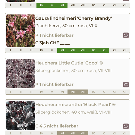
I
II
III
IV
V
VI
VII
VIII
IX
X
XI
XII
Gaura lindheimeri 'Cherry Brandy'
Prachtkerze, 50 cm, rosa, VI-X
P 1 nicht lieferbar
C 3
|
ab CHF __,__
I
II
III
IV
V
VI
VII
VIII
IX
X
XI
XII
Heuchera Little Cutie 'Coco' ®
Silberglöckchen, 30 cm, rosa, VII-VIII
P 1 nicht lieferbar
I
II
III
IV
V
VI
VII
VIII
IX
X
XI
XII
Heuchera micrantha 'Black Pearl' ®
Silberglöckchen, 40 cm, weiß, VI-VIII
C 4,5 nicht lieferbar
I
II
III
IV
V
VI
VII
VIII
IX
X
XI
XII